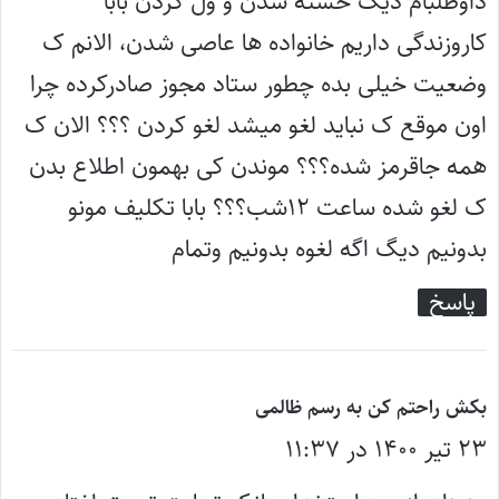
داوطلبام دیگ خسته شدن و ول کردن بابا
کاروزندگی داریم خانواده ها عاصی شدن، الانم ک
وضعیت خیلی بده چطور ستاد مجوز صادرکرده چرا
اون موقع ک نباید لغو میشد لغو کردن ؟؟؟ الان ک
همه جاقرمز شده؟؟؟ موندن کی بهمون اطلاع بدن
ک لغو شده ساعت ۱۲شب؟؟؟ بابا تکلیف مونو
بدونیم دیگ اگه لغوه بدونیم وتمام
پاسخ
گ
بکش راحتم کن به رسم ظالمی
۲۳ تیر ۱۴۰۰ در ۱۱:۳۷
ف
ت