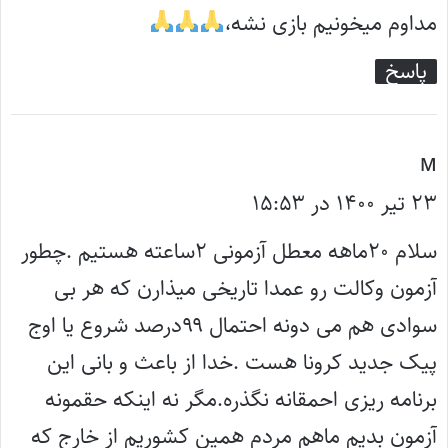
مداوم میخونیم بازی نشه،
پاسخ
گ
M
۲۳ تیر ۱۴۰۰ در ۱۵:۵۳
ف
ت
سلام ۲۰ماهه معطل آزمونی ۲ساعته هستیم .چطور
:
آزمون وکالت رو عمدا تاریخی میذارن که هر بی
سوادی هم می دونه احتمال ۹۹درصد شروع یا اوج
پیک جدید کرونا هست .خدا از باعث و بانی این
برنامه ریزی احمقانه نگذره.مگر نه اینکه حقمونه
آزمون بدیم ماهم مردم همین کشوریم از خارج که