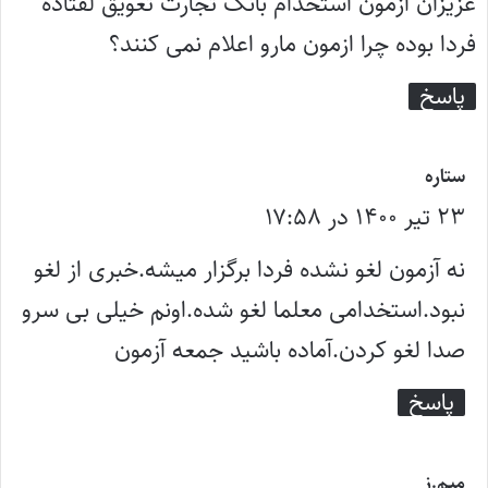
عزیزان ازمون استخدام بانک تجارت تعویق لفتاده
:
فردا بوده چرا ازمون مارو اعلام نمی کنند؟
پاسخ
گ
ستاره
۲۳ تیر ۱۴۰۰ در ۱۷:۵۸
ف
ت
نه آزمون لغو نشده فردا برگزار میشه.خبری از لغو
:
نبود.استخدامی معلما لغو شده.اونم خیلی بی سرو
صدا لغو کردن.آماده باشید جمعه آزمون
پاسخ
گ
میم.ز