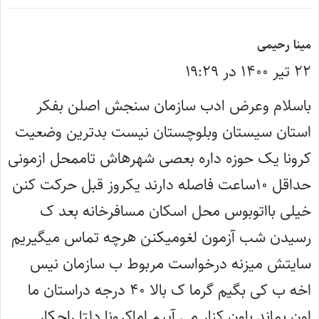
گ
مینا رحیمی
۲۲ تیر ۱۴۰۰ در ۱۹:۲۹
ف
ت
باسلام وعرض ادب سازمان سنجش اصلن بفکر
:
استان سیستان وبلوچستان نیست بدترین وضعیت
کرونا یک حوزه داره بعصی شهرهاش تاممحل ازمونی
حداقل ۱۰ساعت فاصله دارند یکروز قبل حرکت کنن
خیلی بااتوبوس محل اسکان مسافرخانه بعد ک
رسیدن شب آزمون لغومیکنن هرچه تماس میگیریم
سایتش میزنه درخواست مربوط ب سازمان نیس
اخه ب کی بگیم گرما ک بالا ۴۰ درجه دراستان ما
اون بماند باون کنار می آییم اماکرونا دلتا راچکار