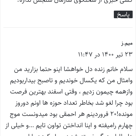
:
پاسخ
گ
میم.ز
۲۳ تیر ۱۴۰۰ در ۱۱:۴۷
ف
ت
سلام خانم زنده دل خواهشا اینو حتما بزارید من
:
وامثال من که یکسال خوندیم و تاصبح بیداربودیم
وازهمه چیمون زدیم ، وقتی اسفند بهترین فرصت
بود چرا لغو شد بخاطر تعداد حوزه ها اونم دوروز
مونده!۲۰ فروردینم هر احمقی بود میدونست موج
چهارم رامیفته و اینا انداختن تواون تایم …و خیلی از