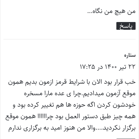
ت
من هیچ من نگاه…
:
پاسخ
گ
ستاره
۲۲ تیر ۱۴۰۰ در ۱۷:۲۵
ف
ت
خب قرار بود الان با شرایط قرمز ازمون بدیم همون
:
موقع آزمون میدادیم.چرا ی عده مارا مسخره
خودشون کردن اگه حوزه ها هم تغییر کرده بود و
همه چیز طبق دستور العمل بود چراااااا همون موقع
برگزار نکردید….والا من هنوز امید به برگزاری ندارم