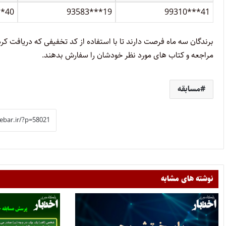
**40
93583***19
99310***41
مراجعه و کتاب های مورد نظر خودشان را سفارش بدهند.
مسابقه
نوشته های مشابه