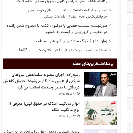
وکالت، هدف اصلی طراحان قانون تسهیل محقق نشده است
ابطال بخشنامه دادستان انتظامی مالیاتی درخصوص
جرم‌تلقی‌کردن عدم انطباق اطلاعات پستی
صورتجلسه نشست قضایی با موضوع: کشته یا مجروح شدن راننده
در تعقیب و گریز پس از ایست به خودرو
زمان شارژ کالابرگ مرداد برای گروه‌های مختلف
بخشنامه تمدید مهلت ارسال دفاتر الکترونیکی سال 1405
پر‌مخاطب‌ترین‌های هفته
رفیع‌زاده: اجرای مصوبه ساماندهی نیروهای
شرکتی از همین ماه آغاز می‌شود/ احتمال کاهش
دریافتی با تغییر وضعیت استخدامی فرد
۱۲ مرداد ۱۴۰۵
انواع مالکیت املاک در حقوق ثبتی؛ معرفی ۱۱
نوع مالکیت ملک
۱۲ مرداد ۱۴۰۵
حجت السلام نقدعلی: علی رغم افزایش چشمگیر