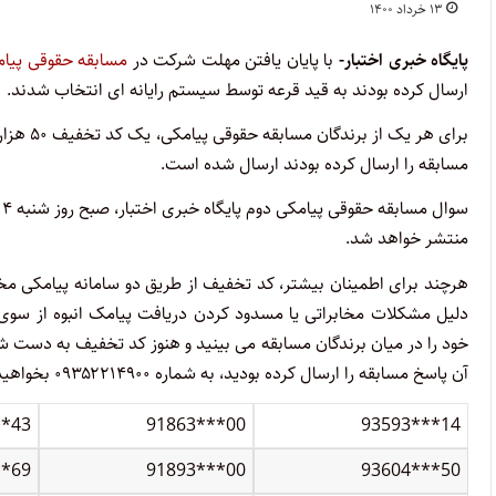
۱۳ خرداد ۱۴۰۰
پایگاه خبری اختبار-
با پایان یافتن مهلت شرکت در
مسابقه حقوقی پیام
ارسال کرده بودند به قید قرعه توسط سیستم رایانه ای انتخاب شدند.
برای هر یک از برندگان مسابقه حقوقی پیامکی، یک کد تخفیف ۵۰ هزار تومانی برای خرید کتاب از
مسابقه را ارسال کرده بودند ارسال شده است.
سوال مسابقه حقوقی پیامکی دوم پایگاه خبری اختبار، صبح روز شنبه ۱۴ خرداد ۱۴۰۰ در پایگاه خبری اختبار و شبکه های اجتماعی
منتشر خواهد شد.
هرچند برای اطمینان بیشتر، کد تخفیف از طریق دو سامانه پیامکی م
دلیل مشکلات مخابراتی یا مسدود کردن دریافت پیامک انبوه از سوی 
خود را در میان برندگان مسابقه می بینید و هنوز کد تخفیف به دست شما
آن پاسخ مسابقه را ارسال کرده بودید، به شماره ۰۹۳۵۲۲۱۴۹۰۰ بخواهید که کد تخفیف برایتان ارسال شود.
**43
91863***00
93593***14
**69
91893***00
93604***50