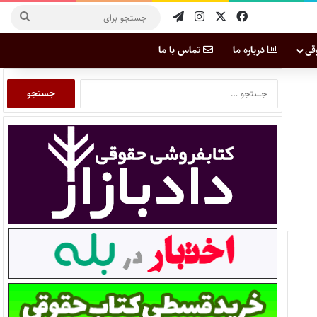
قی
درباره ما
تماس با ما