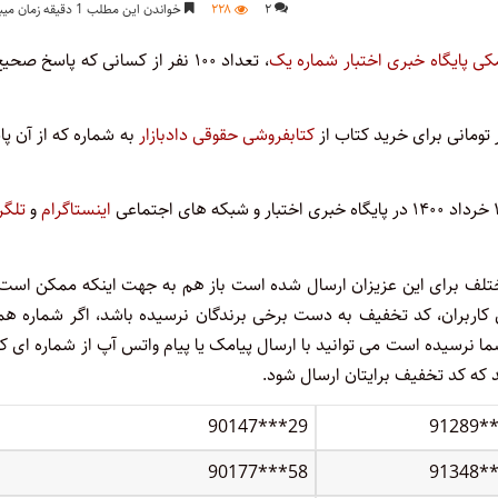
۲
۲۲۸
خواندن این مطلب 1 دقیقه زمان میبرد
کی پایگاه خبری اختبار شماره یک
، تعداد ۱۰۰ نفر از کسانی که پاسخ صحی
کتابفروشی حقوقی دادبازار
به شماره که از آن پ
اینستاگرام
و
تلگر
ختلف برای این عزیزان ارسال شده است باز هم به جهت اینکه ممکن است 
کاربران، کد تخفیف به دست برخی برندگان نرسیده باشد، اگر شماره همر
 نرسیده است می توانید با ارسال پیامک یا پیام واتس آپ از شماره ای که
90147***29
91289*
90177***58
91348*