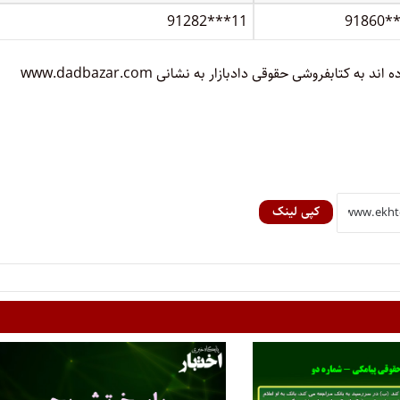
91282***11
91860*
برندگان سه ماه فرصت دارند تا با استفاده از کد تخفیفی که دریافت کرده اند به کتابفروشی حقوقی دادبازار به نشانی www.dadbazar.com
کپی لینک