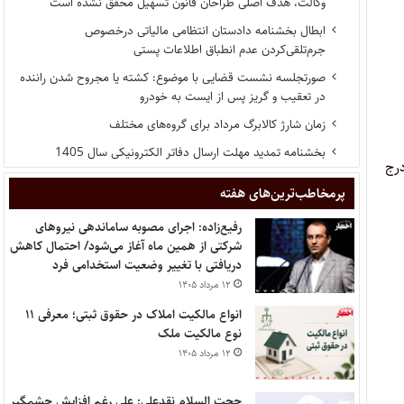
وکالت، هدف اصلی طراحان قانون تسهیل محقق نشده است
ابطال بخشنامه دادستان انتظامی مالیاتی درخصوص
جرم‌تلقی‌کردن عدم انطباق اطلاعات پستی
صورتجلسه نشست قضایی با موضوع: کشته یا مجروح شدن راننده
در تعقیب و گریز پس از ایست به خودرو
زمان شارژ کالابرگ مرداد برای گروه‌های مختلف
بخشنامه تمدید مهلت ارسال دفاتر الکترونیکی سال 1405
 کامل درج
پر‌مخاطب‌ترین‌های هفته
رفیع‌زاده: اجرای مصوبه ساماندهی نیروهای
شرکتی از همین ماه آغاز می‌شود/ احتمال کاهش
دریافتی با تغییر وضعیت استخدامی فرد
۱۲ مرداد ۱۴۰۵
انواع مالکیت املاک در حقوق ثبتی؛ معرفی ۱۱
نوع مالکیت ملک
۱۲ مرداد ۱۴۰۵
حجت السلام نقدعلی: علی رغم افزایش چشمگیر