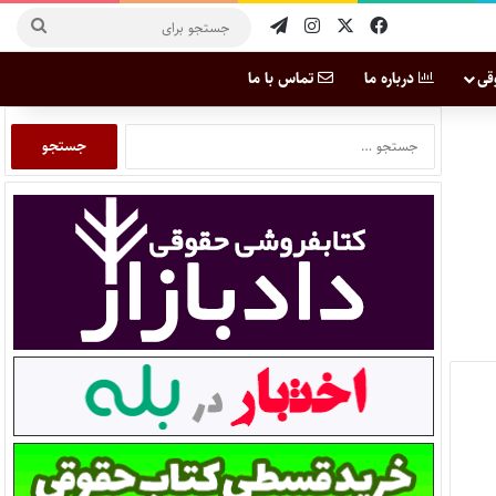
قی
درباره ما
تماس با ما