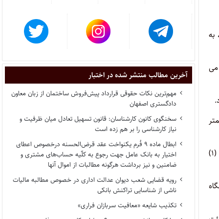
 به
 می
آخرین مطالب منتشر شده در اختبار
مهم‌ترین نکات حقوقی قرارداد پیش‌فروش ساختمان از زبان معاون
دادگستری اصفهان
سخنگوی کانون کارشناسان: قانون تسهیل تعادل میان ظرفیت و
 کمتر
نیاز کارشناسی را بر هم زده است
ابطال ماده ۹ فُرم یکنواخت عقد قرض‌الحسنه درخصوص اعطای
تعرفه های باشگاه های ورزشی و مراکز خدمات ورزشی و تندرستی ویژه به میزان صددرصد (۱۰۰%) بیشتر از تعرفه باشگاه های درجه (۱)
اختیار به بانک عامل جهت رجوع به کلّیه حساب‌های مشتری و
ضامنین و نیز برداشت هرگونه مطالبات از اموال آنها
رویه قضایی شعب دیوان عدالت اداری در خصوص مطالبه مالیات
از تعرفه باشگاه
ناشی از شناسایی تراکنش بانکی
تکذیب شایعه «معافیت سربازان فراری»