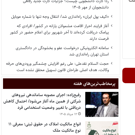
یئت
ردا کارت دانشجویی چیست؟ جزئیات کارت جدید رفاهی
دانشجویان از مهر ۱۴۰۵
«کیف پول ایران» راه‌اندازی شد/ انتقال وجه تنها با شماره موبایل
آغاز فرایند احراز اقامت مشمولان یارانه در کشور/ افرادی که
پیامک دریافت کرده‌اند تا آخر شهریور برای اعلام حضور در کشور
فرصت دارند
سامانه الکترونیکی درخواست عفو و بخشودگی در دادگستری
استان تهران راه‌اندازی شد
حجت السلام نقدعلی: علی رغم افزایش چشمگیر ورودی‌های حرفه
وکالت، هدف اصلی طراحان قانون تسهیل محقق نشده است
پر‌مخاطب‌ترین‌های هفته
رفیع‌زاده: اجرای مصوبه ساماندهی نیروهای
شرکتی از همین ماه آغاز می‌شود/ احتمال کاهش
دریافتی با تغییر وضعیت استخدامی فرد
۱۲ مرداد ۱۴۰۵
انواع مالکیت املاک در حقوق ثبتی؛ معرفی ۱۱
نوع مالکیت ملک