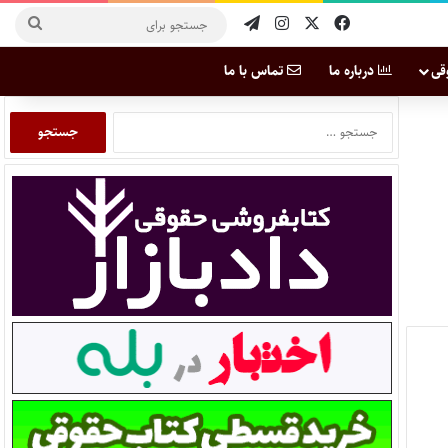
قی
درباره ما
تماس با ما