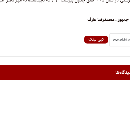
(۲) که تأییدشده به مهر دفتر ه
جمهور ـ محمدرضا عارف
کپی لینک
یدگاه‌ها