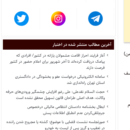
آخرین مطالب منتشر شده در اختبار
 بومی مشخص شده اند که می بایست ظرف مهلت یک هفته (از تاریخ ۴ بهمن)
آغاز فرایند احراز اقامت مشمولان یارانه در کشور/ افرادی که
پیامک دریافت کرده‌اند تا آخر شهریور برای اعلام حضور در کشور
فرصت دارند
نیادی؛ ۵. احسان رزمجویی؛ ۶. محبوبه بزرگ؛ ۷. فرخنده مقیمی؛ ۸.یوسف
سامانه الکترونیکی درخواست عفو و بخشودگی در دادگستری
استان تهران راه‌اندازی شد
حجت السلام نقدعلی: علی رغم افزایش چشمگیر ورودی‌های حرفه
وکالت، هدف اصلی طراحان قانون تسهیل محقق نشده است
؛ ۹. احمد غلام
ابطال بخشنامه دادستان انتظامی مالیاتی درخصوص
جرم‌تلقی‌کردن عدم انطباق اطلاعات پستی
صورتجلسه نشست قضایی با موضوع: کشته یا مجروح شدن راننده
در تعقیب و گریز پس از ایست به خودرو