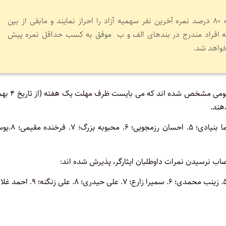
۲۵ درصد سهمیه به افراد بومی که ۸۰ درصد نمره آخرین نفر سهمیه آزاد را احراز نمایند و مابقی از بین
ه افراد مندرج در بندهای الف و ب موفق به کسب حداقل نمره پیش
خواهد شد.
بر اساس اطلاعیه جدید این کانون، افراد زیر به عنوان پذیرفته شدگان
هند.
۱. فاطمه اهرمی زاده؛ ۲. فریدون مرادی مهر؛ ۳. صونیا کیانی؛ ۴. شیما ب
صاب نرسیدن نمرات داوطلبان ایثارگر، پذیرش شده اند:
۱. نگار رحیمی؛ ۲. فهیمه محمدی؛ ۳. صادق بهرامی؛ ۴. محدثه غفاری؛ ۵. زینب محمدی؛ ۶. سمیرا زارع؛ ۷. علی حیدری؛ ۸. علی زنگنه