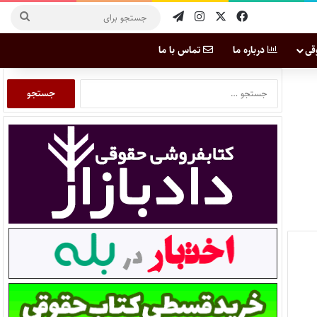
قی
درباره ما
تماس با ما