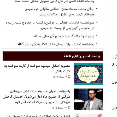
وکالت، هدف اصلی طراحان قانون تسهیل محقق نشده است
ابطال بخشنامه دادستان انتظامی مالیاتی درخصوص
جرم‌تلقی‌کردن عدم انطباق اطلاعات پستی
صورتجلسه نشست قضایی با موضوع: کشته یا مجروح شدن راننده
در تعقیب و گریز پس از ایست به خودرو
زمان شارژ کالابرگ مرداد برای گروه‌های مختلف
بخشنامه تمدید مهلت ارسال دفاتر الکترونیکی سال 1405
پر‌مخاطب‌ترین‌های هفته
نان
تا
مصوبه انتقال سهمیه سوخت از کارت سوخت به
کارت بانکی
۷ مرداد ۱۴۰۵
مون
رفیع‌زاده: اجرای مصوبه ساماندهی نیروهای
شرکتی از همین ماه آغاز می‌شود/ احتمال کاهش
دریافتی با تغییر وضعیت استخدامی فرد
ولی
۱۲ مرداد ۱۴۰۵
انواع مالکیت املاک در حقوق ثبتی؛ معرفی ۱۱