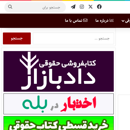
قی
درباره ما
تماس با ما