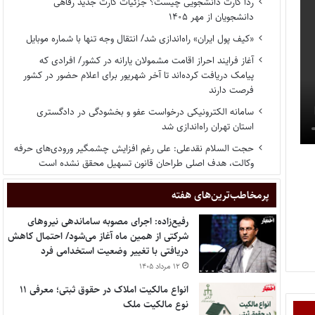
ردا کارت دانشجویی چیست؟ جزئیات کارت جدید رفاهی
دانشجویان از مهر ۱۴۰۵
«کیف پول ایران» راه‌اندازی شد/ انتقال وجه تنها با شماره موبایل
آغاز فرایند احراز اقامت مشمولان یارانه در کشور/ افرادی که
پیامک دریافت کرده‌اند تا آخر شهریور برای اعلام حضور در کشور
فرصت دارند
سامانه الکترونیکی درخواست عفو و بخشودگی در دادگستری
استان تهران راه‌اندازی شد
حجت السلام نقدعلی: علی رغم افزایش چشمگیر ورودی‌های حرفه
وکالت، هدف اصلی طراحان قانون تسهیل محقق نشده است
پر‌مخاطب‌ترین‌های هفته
رفیع‌زاده: اجرای مصوبه ساماندهی نیروهای
شرکتی از همین ماه آغاز می‌شود/ احتمال کاهش
دریافتی با تغییر وضعیت استخدامی فرد
۱۲ مرداد ۱۴۰۵
انواع مالکیت املاک در حقوق ثبتی؛ معرفی ۱۱
نوع مالکیت ملک