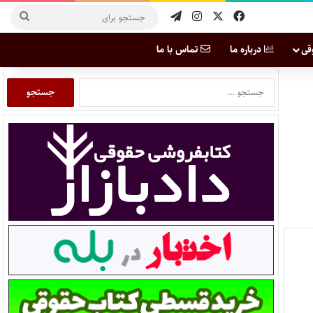
قی
درباره ما
تماس با ما