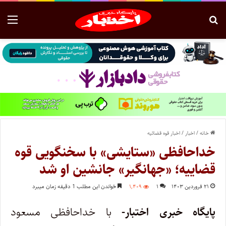
خانه
/
اخبار
/
اخبار قوه قضائیه
خداحافظی «ستایشی» با سخنگویی قوه
قضاییه؛ «جهانگیر» جانشین او شد
۲۱ فروردین ۱۴۰۳
۱
۱,۴۰۹
خواندن این مطلب 1 دقیقه زمان میبرد
پایگاه خبری اختبار-
با خداحافظی مسعود