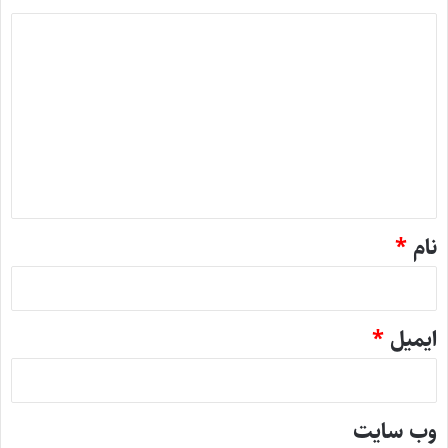
د
ی
د
گ
ا
ه
*
نام
*
ایمیل
*
وب‌ سایت