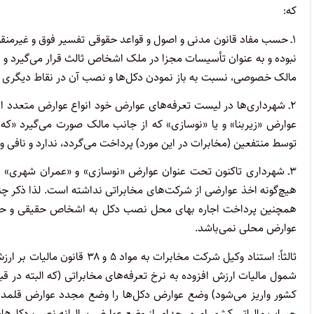
که:
۱ـ حسب مفاد قانون مدنی و اصول و قواعد حقوقی تفسیر فوق و غیرمنق
نبوده و به عنوان تأسیسات مجزا در ملک اشخاص ثالث قرار می‌گیرد و به
مالک خصوصی، نسبت به باز نمودن دکل‌ها و نصب آن در نقاط دیگری بد
۲ـ شهرداری‌ها در لیست تعرفه‌های عوارض خود انواع عوارض متعدد از 
عوارض «زیربنا» و یا «نوسازی» که از جانب مالک صورت می‌گیرد «که
توسط منتفعین (مخابرات در این مورد) پرداخت می‌گردد، ندارد و نافی و م
۳ـ شهرداری تاکنون تحت عنوان عوارض «نوسازی» و «عمران شهری»
هیچ‌گونه اخذ عوارضی از شرکت‌های مخابراتی نداشته است. لذا ذکر چنین
همچنین پرداخت اجاره بهای محل نصب دکل به اشخاص حقیقی و حقوقی 
عوارض محلی نمی‌باشد.
ثالثاً: استناد وکیل شرکت مخا
شمول مالیات ارزش افزوده به نرخ تعرفه‌های مخابراتی (که البته در 
کشور واریز می‌شود) وضع عوارض دکل‌ها را وضع مجدد عوارض قلمداد ن
حساب مالیاتی کشور امری جدای از وضع عوارض سالیانه نصب دکل‌های م