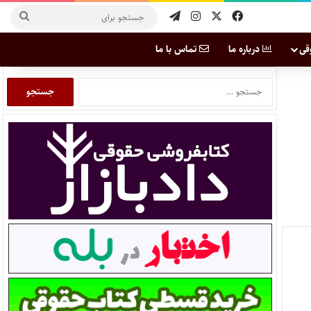
قی
درباره ما
تماس با ما