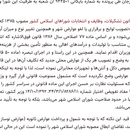
شماره ۴۶ مصوبه شماره ۵۰۱/۴ـ ۱۴/۱۱/۱۳۹۴ شورای اسلامی شهر فلاورجان طی پرونده به شماره بایگانی ۹۴۲۵۰۱ آن شعبه به طرفیت ا
نون تشکیلات، وظایف و انتخابات شوراهای اسلامی کشور
مصوب ۷۵
ویب لوایح و برقراری یا لغو عوارض شهر و همچنین تغییر نوع و میزان آن
در نظر گرفتن سیاست عمومی دولت که از سوی وزارت کشور اعلام می‌شود» و بر اساس ماده ۷۷ اصلاحی سال ۱۳۸۶ قانون فوق‌ا
متناسب با تولیدات و درآمدهای اهالی به منظور تأمین بخشی از هزینه‌ه
خدماتی و عمرانی مورد نیاز شهر و روستا طبق آیین‌نامه مصوب هیأت
ز به وضع و تصویب هر یک از عوارض محلی جدید که تکلیف آن‌ها در این قا
کل و آنتن‌ها و تجهیزات مخابراتی نموده است، لذا با توجه به اینکه 
وارضی وضع نگردیده است که مشمول ممنوعیت قانونی قرار گیرد و وزا
ون مالیات بر ارزش افـزوده کـه مسئولیت نظارت بـر حسـن اجـرای ایـن مـاده قـانونی در سـراسـر کشـور را 
می‌باشد، طی نامه شمـاره ۹۱۷۷۷/۱/۲۰ ـ ۱۳/۱۱/۱۳۹۲ مستنـد بـه بنـد ۱۱ مفـاد تفـویض اختیار شمـاره ۳۴/۳/۱/۸۲۸۶/۱۱ـ ۲
ها در حدود صلاحیت شورای اسلامی شهر می‌باشد، بلکه با توجه به تأیید س
می‌باشد.
و قید این نکته که با توجه به شمول و پرداخت عوارض ثانویه (عوارض نوساز
د، تقاضای ابطال مصوبه شورای اسلامی شهر را نموده است این در حالی ا