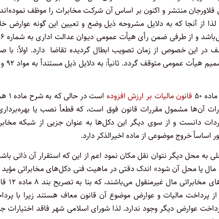
سط شهرداری فلاورجان منتشر و اکنون بر اساس آن شرکـت مخابرات را موظف نموده‌اند
لذا از آنجا که به دلایل مشروحه ذیل وضع و تعیین این گونه عوارض خل
مقررات موضوعه بـوده و از حـدود و اختیارات
ی مختلف در این خصوص از زمان تصویب ابطال گردیده تقاضا دارد. اولاً: با ص
یأت عمومی متوقف گردد. ثانیاً: به دلایل ذیل مستنداً به مواد ۹۲ و ۹۳
قانون مالیات بر ارزش افزوده
است در حالی که ب
رات آن‌ها مشمول مقررات قانون فوق است، که قطعاً نصب یا بهره‌برداری
اردات دانست و از سوی دیگر این دکل‌ها به عنوان جزیی از شبکه مخابر
اساساً خروج موضوعی از ماده اخیرالذکر دارد.
 به محل دیگر نتوان نقل مکان نمود اعم از این که استقرار آن ذاتی باشد
مال یا محل آن شود» اندک دقتی در ماهیت فنی دکل‌های مخابراتی مؤید ا
مطلب خواهد بود که تعریف فوق نسبت به آن‌ها صدق نموده و دکل‌ها
 از پرداخت مالیات و عوارض موضوع آن قانون معاف هستند زیرا با پردا
داخت عوارض دیگر وجود ندارد. لذا شورای اسلامی شهر فاقد اختیارات ج