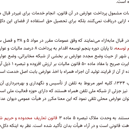
ه است.
زش افزوده، ارائه خدمات مشمول پرداخت عوارض در آن قانون، انجام خدمات برای غیردر قبال م
ابه ازایی دریافت نمی‌کنند بلکه برای تحصیل حق استفاده از فضای این دکل
۴ـ شرکت‌های مخابراتی اقدام به ارائه خدمات مخابراتی به مشترکین در قبال مابه‌ازاء می‌نمایند که وفق عم
م توسعه
، تا پایان دوره پنجم توسعه اقدام به پرداخت ۸ درصد مالیا
سلامی شهر از حیث وضع مجدد عوارض بر بخشی از شبکه مخابراتی، وضع عوا
برای موضوعی است که در آن قانون برایش تعیین تکلیف شده. لذا مغایرت صریح با مفاد ماده ۵۰ قان
از آن از فرایند تولید آن اجزاء همراه با اخذ عوارض بابت اصل خدمت اس
۵ ـ به موجب قانون ملی شدن ارتباطات تلفنی در سراسر کشور مصوب ۱۳۳۴، کلیه امور مربوط به تلفن از تأسیس و نگهداری و بهره‌برداری
یز جزئی از شبکه ملی تلفن همراه هستند که دارای حوزه فعالیت ملی است
توان عوارض محلی تلقی نمود که این معنا مکرر در هیأت عمومی دیوان عد
قانون تعاریف محدوده و حریم شه
انونی است و در آراء هیأت بدان تأکید شده است. نظر به اینکه دکل‌ها