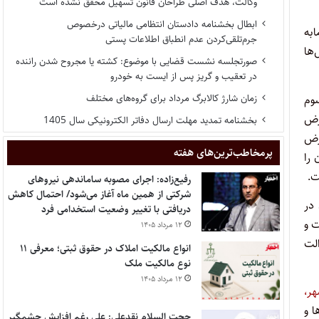
وکالت، هدف اصلی طراحان قانون تسهیل محقق نشده است
ابطال بخشنامه دادستان انتظامی مالیاتی درخصوص
ابه
جرم‌تلقی‌کردن عدم انطباق اطلاعات پستی
‌ها
صورتجلسه نشست قضایی با موضوع: کشته یا مجروح شدن راننده
در تعقیب و گریز پس از ایست به خودرو
زمان شارژ کالابرگ مرداد برای گروه‌های مختلف
ومات مقرر در مواد ۵ و ۳۸ و فصل سوم
ت و عوارض
بخشنامه تمدید مهلت ارسال دفاتر الکترونیکی سال 1405
رض
پر‌مخاطب‌ترین‌های هفته
ون مالیات بر ارزش افزوده و تبصره ۱ ذیل آن را
ت.
رفیع‌زاده: اجرای مصوبه ساماندهی نیروهای
شرکتی از همین ماه آغاز می‌شود/ احتمال کاهش
 آن در
دریافتی با تغییر وضعیت استخدامی فرد
 و
۱۲ مرداد ۱۴۰۵
الت
انواع مالکیت املاک در حقوق ثبتی؛ معرفی ۱۱
نوع مالکیت ملک
۱۲ مرداد ۱۴۰۵
ر،
 و
حجت السلام نقدعلی: علی رغم افزایش چشمگیر