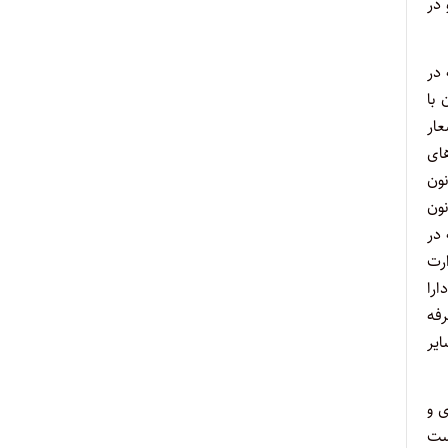
ین شورا و در
۱۳ که در
 با
لاشاره که اشعار
ای
 وزیران اقدام نمایند. همچنین در این راستا و در اجرای تبصره ۱ماده ۵۰ قانون
نون
در
رت
دارا
۱۴/۱۰/۱۳۹ وزیر کشور، تعرفه
ایر
ی و
ست