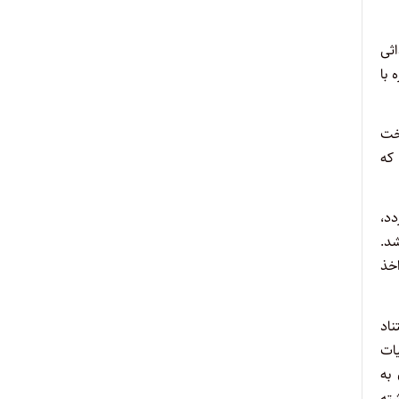
اثی
 با
اخت
که
د،
شد.
خذ
تناد
یات
 به
شته