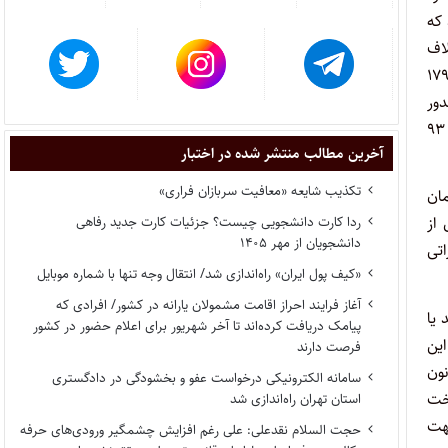
 که
اف
 شوراهای اسلامی خارج می‌باشد و از طرفی ضمن رأی هیأت عمومی دیـوان عدالت اداری به شماره ۱۷۹۶
دور
آخرین مطالب منتشر شده در اختبار
تکذیب شایعه «معافیت سربازان فراری»
ه شرح ماده ۱ همان
ردا کارت دانشجویی چیست؟ جزئیات کارت جدید رفاهی
 از
دانشجویان از مهر ۱۴۰۵
اتی
«کیف پول ایران» راه‌اندازی شد/ انتقال وجه تنها با شماره موبایل
آغاز فرایند احراز اقامت مشمولان یارانه در کشور/ افرادی که
 یا
پیامک دریافت کرده‌اند تا آخر شهریور برای اعلام حضور در کشور
ین
فرصت دارند
ی مخابراتی مال غیرمنقول می‌باشند، که بنا به تصریح بند ۸ ماده ۱۲ قانون
سامانه الکترونیکی درخواست عفو و بخشودگی در دادگستری
خت
استان تهران راه‌اندازی شد
هت
حجت السلام نقدعلی: علی رغم افزایش چشمگیر ورودی‌های حرفه