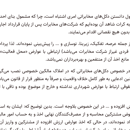
ول دانستن دکل‌های مخابراتی امری اشتباه است، چرا که مشمول بنای احد
 کرات شاهد آن بوده‌ایم که شرکت‌های مخابرات پس از پایان قرارداد اجاره
ون هیچ نقصانی اقدام می‌نمایند.
جمله عرصه، تفکیک، زیربنا، نوسازی و … را پیش‌بینی نموده‌اند. لذا پرد
 فردی غیراز شرکت مخابرات می‌باشد) ارتباطی با عوارض «محل فعالیت» 
انع اخذ آن از منتفعین و بهره‌برداران نمی‌باشد.
 در خصوص دکل‌های مخابراتی که در املاک مالکین خصوصی نصب می‌گرد
 ادعایی به طور کامل خلاف واقعیت و صرفاً به منظور فرار از قانون می‌با
ارتباط با عوارض شهرداری نداشته و خارج از موضوع بوده و نافی با ا
برات به مواد ۵ و ۳۸ قانون مالیات بر ارزش افزوده و … در این خصوص بلاوجه است. بدین توضیح که: ایشان به اس
قبوض مشترکین محاسبه و از مصرف‌کنندگان نهایی اخذ و به حساب امور مال
موده‌اند، در حالی که اخذ عوارض ارزش افزوده از مشترکین و واریز آن
خابراتی برای شرکت است و این دو مقوله اساساً ارتباطی با یکدیگر ندا