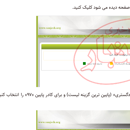
۷- در صفحه ای که باز می شود، برای کادر بالا گزینه «کانون وکلای دادگستری» (پایین ترین گزینه لیست) و برای کادر پای