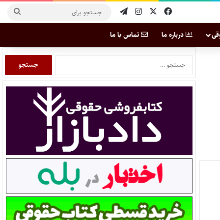
قی
درباره ما
تماس با ما