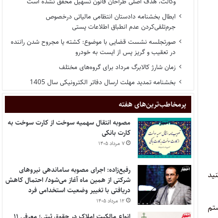
وکالت، هدف اصلی طراحان قانون تسهیل محقق نشده است
ابطال بخشنامه دادستان انتظامی مالیاتی درخصوص
جرم‌تلقی‌کردن عدم انطباق اطلاعات پستی
صورتجلسه نشست قضایی با موضوع: کشته یا مجروح شدن راننده
در تعقیب و گریز پس از ایست به خودرو
زمان شارژ کالابرگ مرداد برای گروه‌های مختلف
بخشنامه تمدید مهلت ارسال دفاتر الکترونیکی سال 1405
پر‌مخاطب‌ترین‌های هفته
مصوبه انتقال سهمیه سوخت از کارت سوخت به
کارت بانکی
۷ مرداد ۱۴۰۵
رفیع‌زاده: اجرای مصوبه ساماندهی نیروهای
نید
شرکتی از همین ماه آغاز می‌شود/ احتمال کاهش
دریافتی با تغییر وضعیت استخدامی فرد
۱۲ مرداد ۱۴۰۵
ستم
انواع مالکیت املاک در حقوق ثبتی؛ معرفی ۱۱