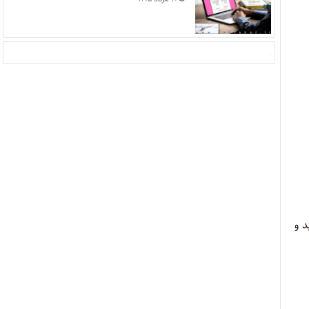
ین «۹۷» را انتخاب کنید و