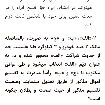
میتواند در انشای ابراء حق فسخ ابراء را در
مدت معین برای خود یا شخص ثالث درج
کند
۱۱-«الف»، «ب» و «ج» به صورت، بالمناصفه
مالک ۲ عدد خودرو و ۳ کیلوگرم طلا هستند. بعد
از حدوث شراکت «الف» محجور شده و د» به
عنوان قیّم «الف» انتخاب میشود و طی توافق
مکتوب با «ج» و «ب»، رأساً مبادرت به تقسیم
اموال مذکور از طریق تعدیل مینمایند وضعیت
تقسیم مذکور از حیث صحت و بطلان چگونه
است؟