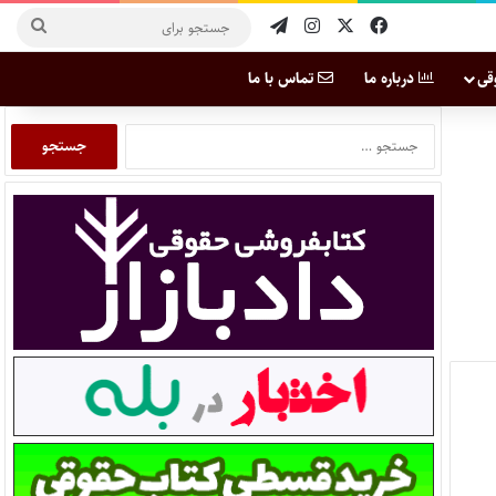
قی
درباره ما
تماس با ما