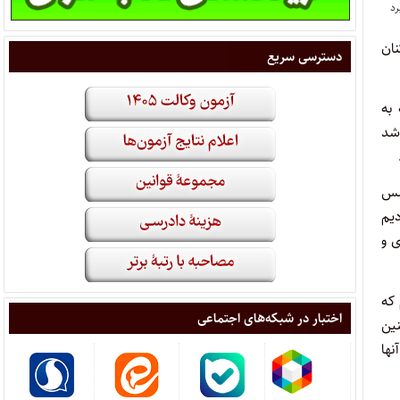
ان
دسترسی سریع
به
شد
لس
دیم
ی و
که
اختبار در شبکه‌های اجتماعی
ین
نها