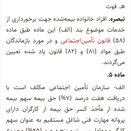
هـ. فوت‌
تبصره.
افراد خانواده بیمه‌شده جهت برخورداری از
خدمات موضوع بند (الف‌) این ماده طبق ماده
(۵۸)
قانون تأمین‌اجتماعی
و در مورد بازماندگان
طبق مواد (۸۱) و (۸۲) قانون یاد شده تعیین
می‌گردند.
ماده ۵.
الف- سازمان تأمین اجتماعی مکلف است با
دریافت هفت درصد (۷%) حق بیمه سهم بیمه
شده از مأخذ کسر حق بیمه از کارگران دارای
پروانه مهارت فنی شاغل مستقیم به عنوان سهم
کارگر و معادل بیست و پنج درصد (۲۵%) مجموع