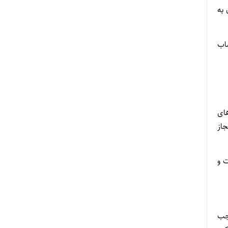
‌به
ساب
ای‌
جاز
ت و
وجب