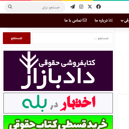
قی
درباره ما
تماس با ما