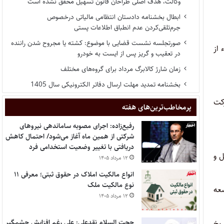
وکالت، هدف اصلی طراحان قانون تسهیل محقق نشده است
ابطال بخشنامه دادستان انتظامی مالیاتی درخصوص
جرم‌تلقی‌کردن عدم انطباق اطلاعات پستی
صورتجلسه نشست قضایی با موضوع: کشته یا مجروح شدن راننده
ز‌
در تعقیب و گریز پس از ایست به خودرو
زمان شارژ کالابرگ مرداد برای گروه‌های مختلف
بخشنامه تمدید مهلت ارسال دفاتر الکترونیکی سال 1405
کت
پر‌مخاطب‌ترین‌های هفته
رفیع‌زاده: اجرای مصوبه ساماندهی نیروهای
شرکتی از همین ماه آغاز می‌شود/ احتمال کاهش
دریافتی با تغییر وضعیت استخدامی فرد
‌و
۱۲ مرداد ۱۴۰۵
انواع مالکیت املاک در حقوق ثبتی؛ معرفی ۱۱
نوع مالکیت ملک
عه
۱۲ مرداد ۱۴۰۵
حجت السلام نقدعلی: علی رغم افزایش چشمگیر
ریخ