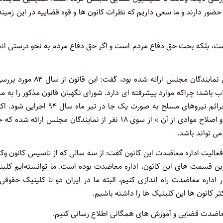
ور دارند و ما سعی داریم که نظرات کانون ها و قوه قضاییه در این زمینه
ست، بلکه بحث حق دفاع مردم است و اگر حق دفاع مردم به نحو درستی ان
کشاورز با اشاره به طرح اصلاح قانون آیین دادرسی کیفری که از سوی نمایندگان مجلس ارائه شده بود، گفت: ای
ب باشد؛ چراکه موارد پیشرفته ای دارد. شورای نگهبان قانون مذکور را به 
۴ سال به صورت آزمایشی تصویب کرد و قرار شد که همراه با قانون جرائم نیروهای مسلح به صورت یک جا در تیر ماه سا
طرحی به عنوان «طرح تمدید مهلت اجرای قانون آیین دادرسی کیفری و اصلاح موادی از آن » از سوی ۱۸ نفر از نمایندگان مجلس ارائه 
می تواند باشد.
عالیت اداره معاضدت این کانون گفت: از سه سالی که از تاسیس کانون وک
ین قسمت های این کانون، اداره معاضدت بوده است. ما توانسته‌ایم کلی
اره معاضدت راه اندازی کنیم، البته ما در ایران دو تا کلینیک حقوقی
 کانون ها این کلینیک ها را داشته باشیم.
ره معاضدت قضایی و آموزش های همگانی اطلاع رسانی کنیم.