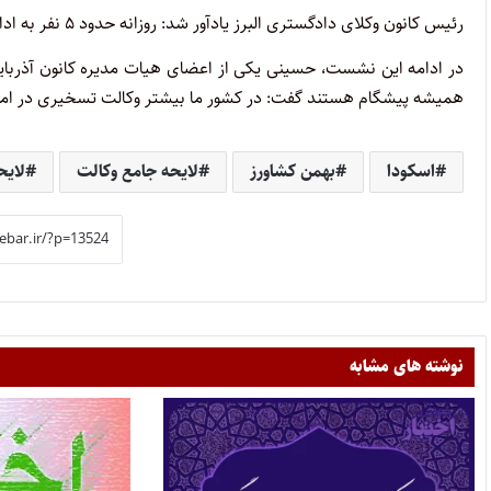
رئیس کانون وکلای دادگستری البرز یادآور شد: روزانه حدود ۵ نفر به اداره معاضدت کانون البرز مراجعه می‌کنند.
در ادامه این نشست، حسینی یکی از اعضای هیات مدیره کانون آذربایجان
همیشه پیشگام هستند گفت: در کشور ما بیشتر وکالت تسخیری در ا
اسکودا
بهمن کشاورز
لایحه جامع وکالت
لایح
نوشته های مشابه