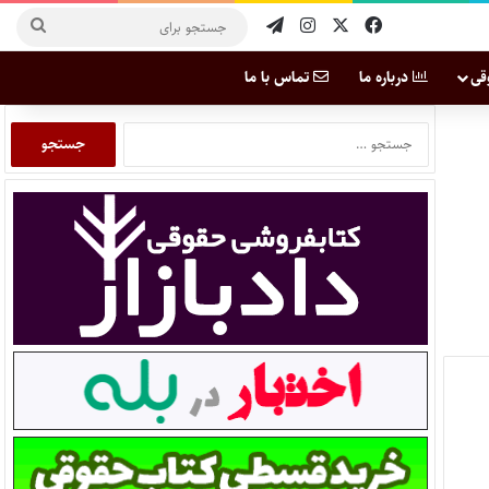
قی
درباره ما
تماس با ما