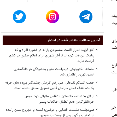
وند
یت
آخرین مطالب منتشر شده در اختبار
رای
اشد
آغاز فرایند احراز اقامت مشمولان یارانه در کشور/ افرادی که
پیامک دریافت کرده‌اند تا آخر شهریور برای اعلام حضور در کشور
فرصت دارند
طرح
سامانه الکترونیکی درخواست عفو و بخشودگی در دادگستری
حث
استان تهران راه‌اندازی شد
حجت السلام نقدعلی: علی رغم افزایش چشمگیر ورودی‌های حرفه
وکالت، هدف اصلی طراحان قانون تسهیل محقق نشده است
اب
ابطال بخشنامه دادستان انتظامی مالیاتی درخصوص
جرم‌تلقی‌کردن عدم انطباق اطلاعات پستی
هر
صورتجلسه نشست قضایی با موضوع: کشته یا مجروح شدن راننده
خص
در تعقیب و گریز پس از ایست به خودرو