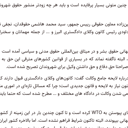
ین متونی بسیار پرفایده است و باید هر چه زودتر منشور حقوق شهرون
ین‌زاده معاون حقوقی رییس جمهور، سید محمد هاشمی حقوقدان،‌ نجفی توا
تار رئیس کمیسیون اصل ۹۰ مجلس، خانم داودی رئیس کانون وکلای دادگستری البرز و … از جمله مهمانان و سخنر
جهانی حقوق بشر و در میثاق بین‌المللی حقوق مدنی و سیاسی آمده است و
بته ناگفته نماند که در بسیاری از قوانین کشورهای مترقی این حق به ط
باره لایحه جامع وکالت گفت: کانون‌های وکلای دادگستری قبول دارند که
، اکنون نیاز به لایحه و قانون جدیدی است؛ چرا که مسائل تازه‌ای در اموری ما
امی شدن وکالت در دادگاه های مختلف و … مطرح شده است که حتما باید 
وی با اشاره به بین‌المللی شدن وکالت گفت: در حال حاضر ایران تقاضای پیوستن به WTO کرده است و تا کنون چندین بار در این زمینه از
ی بپیوندد، البته تاکنون شرایط فراهم نشده است. اما بالاخره کشور ایران