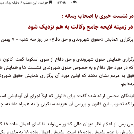
۰
۱۴۲
خواندن این مطلب ۶ دقیقه زمان میبرد
در نشست خبری با اصحاب رسانه :
 در زمینه لایحه جامع وکالت به هم نزدیک شود
رییس اتحادیه سراسری کانون‌های وکلای دادگستری ایران (اسکودا) از برگزاری همایش «حقوق شه
 برگزاری همایش حقوق شهروندی و حق دفاع از سوی اسکودا گفت: کانون ه
دند که در مورد حق دفاع و به خصوص حقوق شهروندی نشست ها و همایش ها
 حقوق به مردم نشان دهند که اولین مورد آن برگزاری همایش حقوق شهرون
ه‌ایم.
صلاح قانون آیین دادرسی کیفری که سوی ۱۸ نفر از نمایندگان مجلس ارائه شده گفت:‌ برای قانونی که اولاً اجرای آن آزمایشی 
 که تصویب این قانون و بررسی آن هزینه سنگینی را به همراه داشته، چ
کشاورز در پاسخ به سوالی مبنی بر اینکه آیا وکیل‌مدا
اظهار کرد: هر کسی می‌تواند درخواست اعمال ماده ۱۸ کند. مساله مهم پذیرش یا عدم پذیرش ماده ۱۸ است. پذیرش اعم