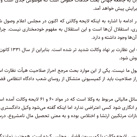
ایران به جامعه جهانی بحث خدمات حقوقی است که موضوعی جدی است و ا
 برایش پیش خواهد آمد.
ادامه با اشاره به اینکه لایحه وکالتی که اکنون در مجلس اعلام وصول 
ی، استقلال آن‌ها است و این استقلال به مفهوم خودمختاری نیست. چرا 
ن‌ها وجود داشته و دارد.
وی یادآور شد: از سال ۱۳۷۶ با تصویب قانون کیفیت اخذ پرونده وکالت این نظارت بر نهاد وکا
دوش شود.
قبول ما نیست. یکی از این موارد بحث مرجع احراز صلاحیت هیأت نظارت ا
راز صلاحیت باید از کمیسیونی متشکل از روسای شعب دادگاه انتظامی قض
وی افزود: نکته دیگر در لایحه ارسالی به مجلس بحث جرم انگاری مسائل مالیاتی مربوط به وکلا است که در مواد ۶۰ و ۶۱ لایح
انگاری شود کسی اعتراضی ندارد اما اینکه گفته می‌شود وکیل دادگستری 
تعرفه قرارداد ببندد عملش منطبق با ماده ۲ قانون مجازات مرتکبین ارتشا و اختلاس بوده و به معنی تحصیل مال نامشروع،
 بررسی لایحه وکالت با کمیسیون قضایی مجلس کرده است. همچنین نمایندگ