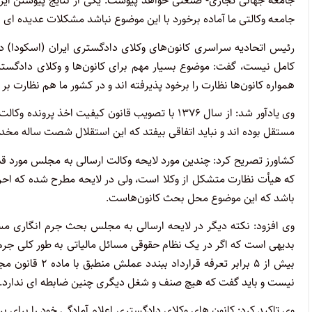
جامعه جهانی تجاری- صنعتی خواهد پیوست. یکی از نتایج پیوستن 
جامعه وکالتی ما آماده برخورد با این موضوع نباشد مشکلات عدیده ای
رئیس اتحادیه سراسری کانون‌های وکلای دادگستری ایران (اسکودا) در 
کامل نیست، گفت: موضوع بسیار مهم برای کانون‌ها و وکلای دادگستر
همواره کانون‌ها نظارت را برخود پذیرفته اند و در کشور ما هم نظارت بر آ
مستقل بوده اند و نباید اتفاقی بیفتد که این استقلال شصت ساله مخ
کشاورز تصریح کرد: چندین مورد لایحه وکالت ارسالی به مجلس مورد 
که هیأت نظارت متشکل از وکلا است، ولی در لایحه مطرح شده که اح
باشد که این موضوع محل بحث کانون‌هاست.
بدیهی است که اگر در یک نظام حقوقی مسائل مالیاتی به طور کلی جرم 
بیش از ۵ برابر 
نیست و باید گفت که هیچ صنف و شغل دیگری چنین ضابطه ای ندارد.
وی تاکید کرد: کانون های وکلای دادگستری اعلام آمادگی خود را برای