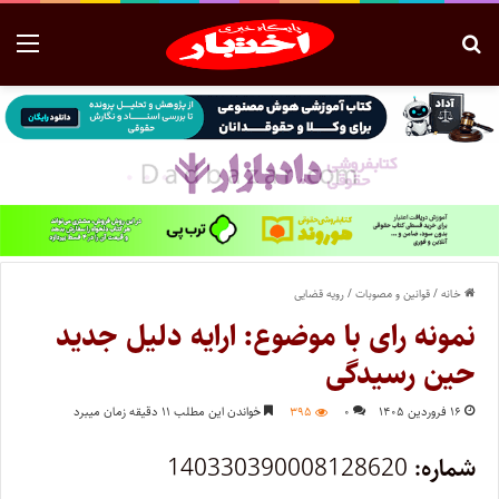
خانه
/
قوانین و مصوبات
/
رویه قضایی
نمونه رای با موضوع: ارایه دلیل جدید
حین رسیدگی
۱۶ فروردین ۱۴۰۵
۰
۳۹۵
خواندن این مطلب ۱۱ دقیقه زمان میبرد
شماره:
140330390008128620