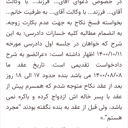
در خصوص دعوای آقای… فرزند… با وکالت
آقای… فرزند… با وکالت آقای… به طرفیت خانم…
بخواسته فسخ نکاح به جهت عدم بکارت زوجه،
به انضمام مطالبه کلیه خسارات دادرسی؛ به این
شرح که خواهان در جلسه اول دادرسی مورخه
۱۴۰۰/۱۰/۱۱ اظهار داشته است: «عرائضم به شرح
دادخواست تقدیمی است. تاریخ عقد ما
۱۴۰۰/۰۸/۰۸ می باشد بنده حدود ۱۷ الی ۱۸ روز
بعد از عقد نکاح متوجه شدم که همسرم پیش از
عقد با پسر خاله اش ازدواج کرده و باکره نمی
باشد، ولی قبل از عقد به بنده نگفته بودند “مجرد
هستم”.»