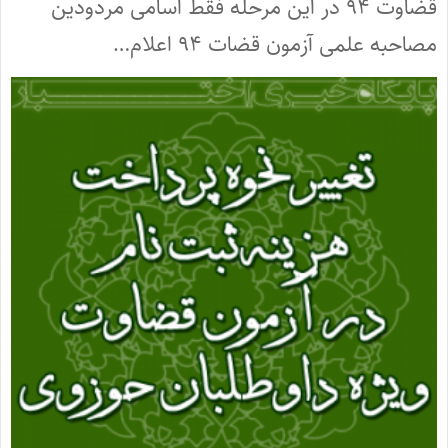
قضاوت ۹۴ در این مرحله فقط اسامی مردودین
مصاحبه علمی آزمون قضات ۹۴ اعلام…