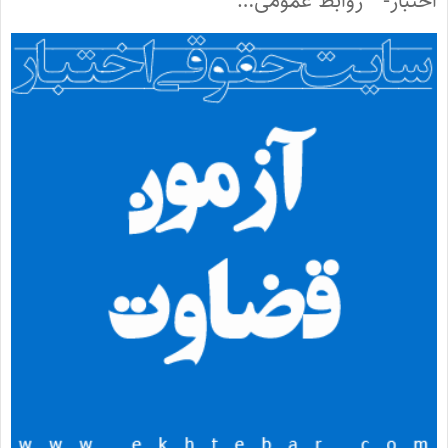
اختبار- “روابط عمومی…