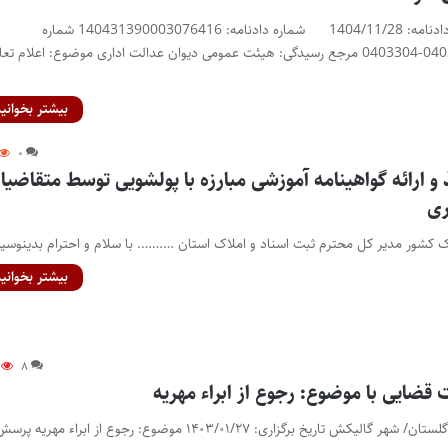
مشخصات دادنامه تاریخ دادنامه: 1404/11/28 شماره دادنامه: 140431390003076416 شماره
پرونده: 0400244-0403303-0403304 مرجع رسیدگی: هیئت عمومی دیوان عدالت اداری موضوع: اعلام 
بیشتر بخوانید
۰
و ارائه گواهینامه آموزشی مبارزه با پولشویی توسط متقاضیا
ری
ک کشور مدیر کل محترم ثبت اسناد و املاک استان ………. با سلام و احترام بدینوسی
بیشتر بخوانید
۸
ایی با موضوع: رجوع از ابراء مهریه
برگزار شده توسط: استان گلستان/ شهر گالیکش تاریخ برگزاری: ۱۴۰۳/۰۱/۲۷ موضوع: رجوع از ابراء مهریه پ