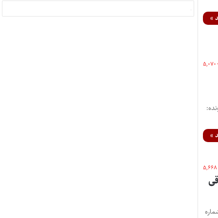
 »
۵,۰۷۰
ظریه: 7/1405/130 شماره پرونده:
 »
۵,۶۶۸
قی
۷/۱۴ اداره کل حقوقی قوه قضاییه جزئیات نظریه شماره نظریه: 7/1404/284 شماره