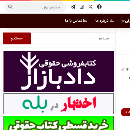
قی
درباره ما
تماس با ما
۸۶
 »