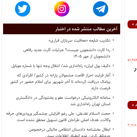
 »
آخرین مطالب منتشر شده در اختبار
تکذیب شایعه «معافیت سربازان فراری»
ردا کارت دانشجویی چیست؟ جزئیات کارت جدید رفاهی
دانشجویان از مهر ۱۴۰۵
۵۱,۹۷
«کیف پول ایران» راه‌اندازی شد/ انتقال وجه تنها با شماره موبایل
ر
آغاز فرایند احراز اقامت مشمولان یارانه در کشور/ افرادی که
پیامک دریافت کرده‌اند تا آخر شهریور برای اعلام حضور در کشور
فرصت دارند
سامانه الکترونیکی درخواست عفو و بخشودگی در دادگستری
استان تهران راه‌اندازی شد
 »
حجت السلام نقدعلی: علی رغم افزایش چشمگیر ورودی‌های حرفه
وکالت، هدف اصلی طراحان قانون تسهیل محقق نشده است
۳,۷۱۸
ابطال بخشنامه دادستان انتظامی مالیاتی درخصوص
جرم‌تلقی‌کردن عدم انطباق اطلاعات پستی