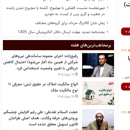
ت)
صورتجلسه نشست قضایی با موضوع: کشته یا مجروح شدن راننده
در تعقیب و گریز پس از ایست به خودرو
زمان شارژ کالابرگ مرداد برای گروه‌های مختلف
 »
بخشنامه تمدید مهلت ارسال دفاتر الکترونیکی سال 1405
پر‌مخاطب‌ترین‌های هفته
۴۴۹
رفیع‌زاده: اجرای مصوبه ساماندهی نیروهای
شرکتی از همین ماه آغاز می‌شود/ احتمال کاهش
دریافتی با تغییر وضعیت استخدامی فرد
۱۲ مرداد ۱۴۰۵
مور…
انواع مالکیت املاک در حقوق ثبتی؛ معرفی ۱۱
 »
نوع مالکیت ملک
۱۲ مرداد ۱۴۰۵
حجت السلام نقدعلی: علی رغم افزایش چشمگیر
۶۹۸
ورودی‌های حرفه وکالت، هدف اصلی طراحان
قانون تسهیل محقق نشده است