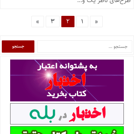
طرح‌های ناظر یک و…
»
۳
۲
۱
«