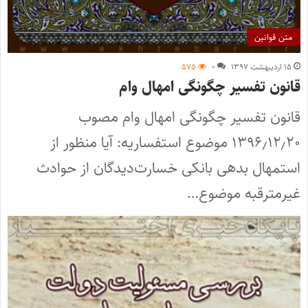
متن قوانین
۱۵ اردیبهشت ۱۳۹۷
۰
۵۷۵
قانون تفسیر چگونگی امهال وام
قانون تفسیر چگونگی امهال وام مصوب
۱۳۹۶٫۱۲٫۲۰ موضوع استفساریه: آیا منظور از
استمهال بدهی بانکی خسارت‌دیدگان از حوادث
غیرمترقبه موضوع…