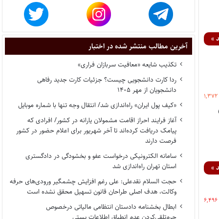
 »
آخرین مطالب منتشر شده در اختبار
تکذیب شایعه «معافیت سربازان فراری»
ردا کارت دانشجویی چیست؟ جزئیات کارت جدید رفاهی
دانشجویان از مهر ۱۴۰۵
۱,۳۷۲
«کیف پول ایران» راه‌اندازی شد/ انتقال وجه تنها با شماره موبایل
آغاز فرایند احراز اقامت مشمولان یارانه در کشور/ افرادی که
پیامک دریافت کرده‌اند تا آخر شهریور برای اعلام حضور در کشور
فرصت دارند
سامانه الکترونیکی درخواست عفو و بخشودگی در دادگستری
استان تهران راه‌اندازی شد
 »
حجت السلام نقدعلی: علی رغم افزایش چشمگیر ورودی‌های حرفه
وکالت، هدف اصلی طراحان قانون تسهیل محقق نشده است
۶,۴۹۶
ابطال بخشنامه دادستان انتظامی مالیاتی درخصوص
جرم‌تلقی‌کردن عدم انطباق اطلاعات پستی