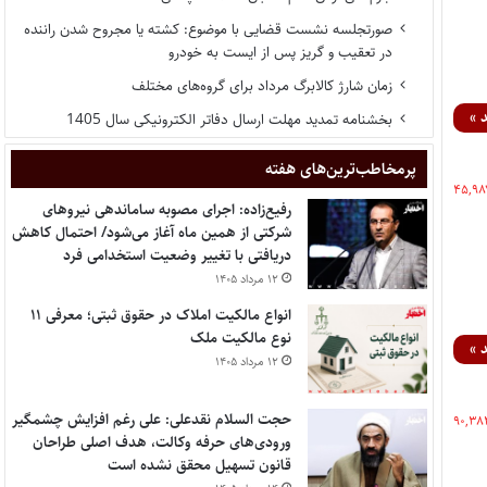
صورتجلسه نشست قضایی با موضوع: کشته یا مجروح شدن راننده
در تعقیب و گریز پس از ایست به خودرو
زمان شارژ کالابرگ مرداد برای گروه‌های مختلف
 »
بخشنامه تمدید مهلت ارسال دفاتر الکترونیکی سال 1405
پر‌مخاطب‌ترین‌های هفته
۴۵,۹۸
رفیع‌زاده: اجرای مصوبه ساماندهی نیروهای
شرکتی از همین ماه آغاز می‌شود/ احتمال کاهش
دریافتی با تغییر وضعیت استخدامی فرد
۱۲ مرداد ۱۴۰۵
انواع مالکیت املاک در حقوق ثبتی؛ معرفی ۱۱
نوع مالکیت ملک
 »
۱۲ مرداد ۱۴۰۵
حجت السلام نقدعلی: علی رغم افزایش چشمگیر
۹۰,۳۸
ورودی‌های حرفه وکالت، هدف اصلی طراحان
قانون تسهیل محقق نشده است