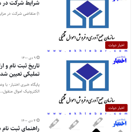
شرایط شرکت در مز
۱) متقاضی شرکت در مزایده (مزایده گر) می بایست اقدامات زیر را به انجام برساند. الف- ثبت نام در سامانه…
اخبار دولت
۹ دی ۱۴۰۰
تاریخ ثبت نام و ار
تملیکی تعیین شد
پایگاه خبری اختبار- با و
الکترونیک اموال منقول،…
اخبار دولت
۴ دی ۱۴۰۰
راهنمای ثبت نام س