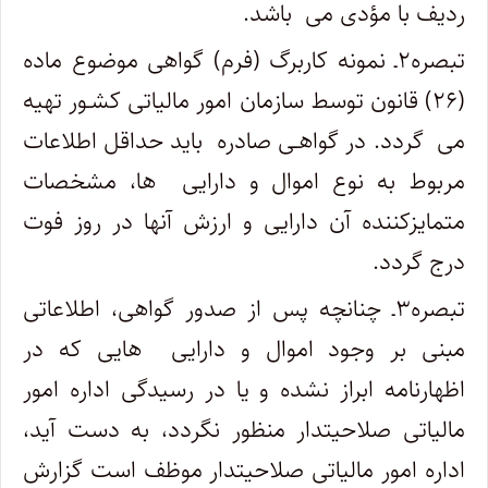
ردیف با مؤدی می ‎ باشد.
تبصره۲ـ نمونه کاربرگ (فرم) گواهی موضوع ماده
(۲۶) قانون توسط سازمان امور مالیاتی کشـور تهیه
می ‎ گردد. در گواهـی صادره ‎ باید حداقل اطلاعات
مربوط به نوع اموال و دارایی ‎ ها، مشخصات
متمایزکننده آن دارایی و ارزش آنها در روز فوت
درج گردد.
تبصره۳ـ چنانچه پس از صدور گواهی، اطلاعاتی
مبنی بر وجود اموال و دارایی ‎ هایی که در
اظهارنامه ابراز نشده و یا در رسیدگی اداره امور
مالیاتی صلاحیت­دار منظور نگردد، به دست آید،
اداره امور مالیاتی صلاحیت­دار موظف است گزارش