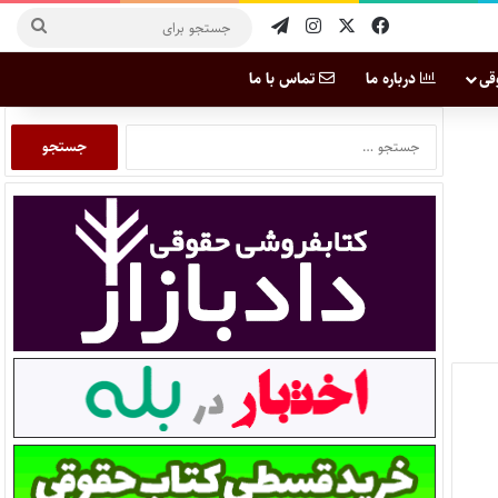
قی
درباره ما
تماس با ما