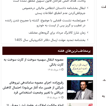
وکالت، هدف اصلی طراحان قانون تسهیل محقق نشده است
فقت
ابطال بخشنامه دادستان انتظامی مالیاتی درخصوص
جرم‌تلقی‌کردن عدم انطباق اطلاعات پستی
صورتجلسه نشست قضایی با موضوع: کشته یا مجروح شدن راننده
در تعقیب و گریز پس از ایست به خودرو
زمان شارژ کالابرگ مرداد برای گروه‌های مختلف
بخشنامه تمدید مهلت ارسال دفاتر الکترونیکی سال 1405
پر‌مخاطب‌ترین‌های هفته
مصوبه انتقال سهمیه سوخت از کارت سوخت به
کارت بانکی
۷ مرداد ۱۴۰۵
ه،
رفیع‌زاده: اجرای مصوبه ساماندهی نیروهای
شرکتی از همین ماه آغاز می‌شود/ احتمال کاهش
دریافتی با تغییر وضعیت استخدامی فرد
به
۱۲ مرداد ۱۴۰۵
انواع مالکیت املاک در حقوق ثبتی؛ معرفی ۱۱