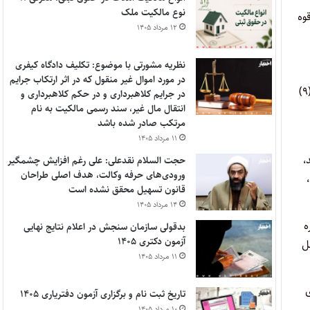
نوع مالکیت ملک
وه
۱۲ مرداد ۱۴۰۵
نظریه مشورتی با موضوع: تکلیف دادگاه کیفری
در مورد اموال غیر منقول که در اثر ارتکاب جرایم
‌ماده ۱۲ – گواهی اشتغال به خدمت مشمولان قانون در طول مدت ایفای تعهد دارای همان امتیازهایی است که برای مشمولان مواد (۶)، (۷)، (۸) و (۹)
در جرایم کلاهبرداری و در حکم کلاهبرداری و
انتقال مال غیر، سند رسمی مالکیت به نام
مرتکب صادر شده باشد
۱۱ مرداد ۱۴۰۵
،
حجت السلام نقدعلی: علی رغم افزایش چشمگیر
ورودی‌های حرفه وکالت، هدف اصلی طراحان
قانون تسهیل محقق نشده است
۱۴ مرداد ۱۴۰۵
دوره
بدقولی سازمان سنجش در اعلام نتایج نهایی
آزمون دکتری ۱۴۰۵
ل
۱۱ مرداد ۱۴۰۵
ی
تاریخ ثبت نام و برگزاری آزمون دفتریاری ۱۴۰۵
۱۰ مرداد ۱۴۰۵