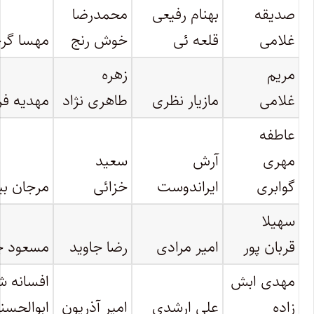
صدیقه
بهنام رفیعی
محمدرضا
غلامی
قلعه ئی
خوش رنج
مهسا گر
مریم
زهره
غلامی
مازیار نظری
طاهری نژاد
مهدیه فر
عاطفه
مهری
آرش
سعید
گوابری
ایراندوست
خزائی
مرجان بی
سهیلا
قربان پور
امیر مرادی
رضا جاوید
مسعود چر
مهدی ابش
افسانه ش
زاده
علی ارشدی
امیر آذریون
ابوالحسن