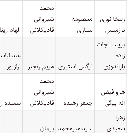
محمد
زلیخا نوری
معصومه
شیروانی
نرزمیس
ستاری
قادیکلائی
الهام زین
پریسا نجات
زاده
عبدالباس
باراندوزی
نرگس استیری
مریم رنجبر
ارازپور
محمد
هرو فیض
شیروانی
اله بیگی
جعفر رهیده
قادیکلائی
سعیده ر
زهرا
سعیدی
سیدامیرمحمد
پیمان