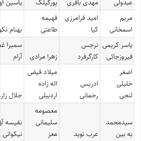
عبدولی
مهدی باقری
پورگیلک
یاسین ا
مریم
امید فرامرزی
فهیمه
اسمخانی
کیا
طاعتی
بهنام نکو
یاسر کریمی
نرجس
سمیرا غ
فیروزجائی
کارگرفرد
زهرا مرادی
آرام
اصغر
میلاد فیض
خلیلی
ادریس
اله زاده
لنجی
رحمانی
اردبیلی
جلال زار
معصومه
سیدمحمد
سلیمانی
نفیسه آق
به بین
عرب نوید
معز
نیکوانی