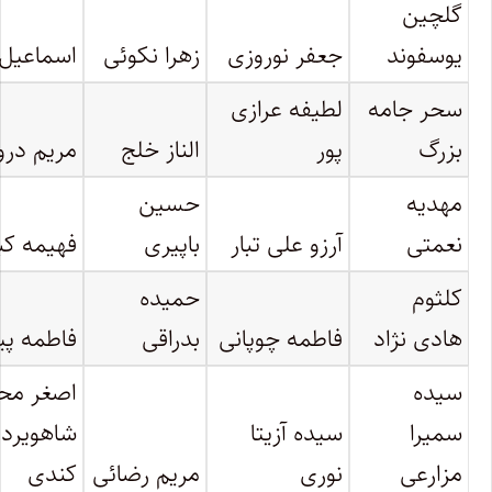
گلچین
یوسفوند
جعفر نوروزی
زهرا نکوئی
اسماعیل 
سحر جامه
لطیفه عرازی
بزرگ
پور
الناز خلج
مریم در
مهدیه
حسین
نعمتی
آرزو علی تبار
باپیری
فهیمه کب
کلثوم
حمیده
هادی نژاد
فاطمه چوپانی
بدراقی
فاطمه پی
سیده
اصغر مح
سمیرا
سیده آزیتا
شاهویرد
مزارعی
نوری
مریم رضائی
کندی