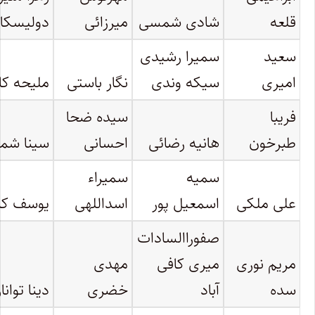
قلعه
شادی شمسی
میرزائی
دولیسکا
سعید
سمیرا رشیدی
امیری
سیکه وندی
نگار باستی
ملیحه کا
فریبا
سیده ضحا
طبرخون
هانیه رضائی
احسانی
سینا شم
سمیه
سمیراء
علی ملکی
اسمعیل پور
اسداللهی
یوسف کا
صفوراالسادات
مریم نوری
میری کافی
مهدی
سده
آباد
خضری
دینا توانار