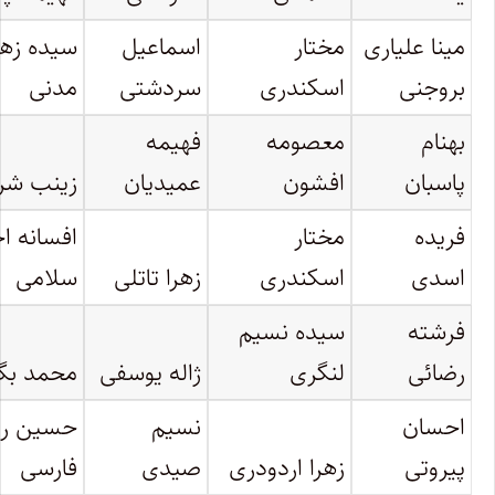
مینا علیاری
مختار
اسماعیل
سیده زهر
بروجنی
اسکندری
سردشتی
مدنی
بهنام
معصومه
فهیمه
پاسبان
افشون
عمیدیان
زینب شر
فریده
مختار
افسانه ا
اسدی
اسکندری
زهرا تاتلی
سلامی
فرشته
سیده نسیم
رضائی
لنگری
ژاله یوسفی
محمد بگ
احسان
نسیم
حسین رو
پیروتی
زهرا اردودری
صیدی
فارسی