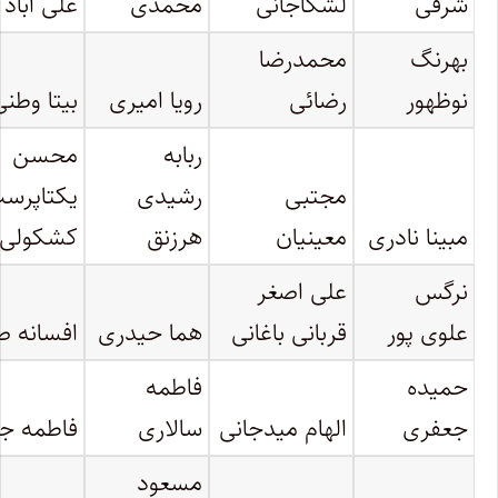
شرفی
لشکاجانی
محمدی
علی آباد
بهرنگ
محمدرضا
نوظهور
رضائی
رویا امیری
بیتا وطنی
ربابه
محسن
مجتبی
رشیدی
یکتاپرس
مبینا نادری
معینیان
هرزنق
کشکولی
نرگس
علی اصغر
علوی پور
قربانی باغانی
هما حیدری
افسانه ص
حمیده
فاطمه
جعفری
الهام میدجانی
سالاری
فاطمه جو
مسعود