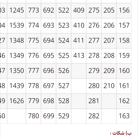
03
1245
773
692
522
409
275
205
156
04
1539
774
693
523
410
276
206
157
27
1348
775
694
524
411
277
207
158
46
1349
776
695
525
413
278
208
159
47
1350
777
696
526
279
209
160
48
1439
778
697
527
280
210
161
49
1626
779
698
528
281
162
50
780
699
529
282
163
ب) شکات :