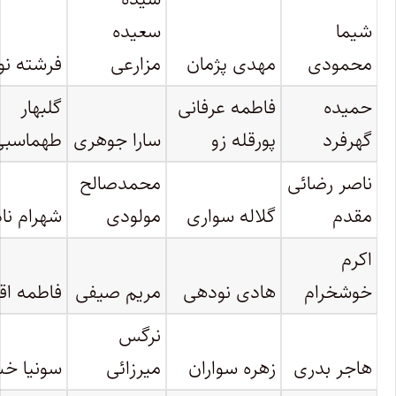
شیما
سعیده
محمودی
مهدی پژمان
مزارعی
فرشته نو
حمیده
فاطمه عرفانی
گلبهار
گهرفرد
پورقله زو
سارا جوهری
طهماسبی
ناصر رضائی
محمدصالح
مقدم
گلاله سواری
مولودی
شهرام نا
اکرم
خوشخرام
هادی نودهی
مریم صیفی
فاطمه اقب
نرگس
هاجر بدری
زهره سواران
میرزائی
سونیا خ