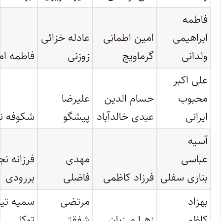
فاطمه
ابراهیمی
امین اطمانی
عادله خزائی
ولدانی
گرماویج
زوزنی
فاطمه ام
علی اکبر
محبوب
حسام الدین
علیرضا
ایرانی
عبدی خالدآباد
پیشگو
شکوفه ن
آسیه
عباسی
مهدی
فرزانه نج
بناری سفلی
فرزاد کاظمی
فاضلی
بررودی
بهزاد
مرتضی
سمیه تی
کاظمی
زهرا مرزبان
شفقتی
توکلی