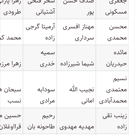
جعفری
صدف حسن
سحر فتحی
زهرا پازک
مسکونی
پور
آشتیانی
طرودی
محسن
مهناز افسری
آرمیتا گرجی
محمدی
سرداری
زاده
محمد کما
مائده
سمیه
حیدریان
شیما شیرزاده
خدری
زهرا مرزب
نسیم
معتمدی
نجیب الله
سودابه
سبحان ه
محمدآبادی
امانی
مرادی
نسب
زینب تقی
رحیم
حسین م
زاده
مهدیه مهدوی
طاحونه بان
قرااوغلان