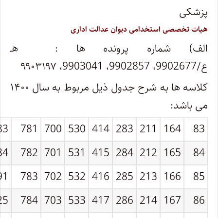
پزشکی
هیات تخصصی استخدامی دیوان عدالت اداری
الف) شماره پرونده ها : هـ
ع؍
9902677
،
9902857
،
9903041
، ۹۹۰۳۱۹۷
کلاسه ها به شرح جدول ذیل مربوط به سال ۱۴۰۰
می باشد:
83
781
700
530
414
283
211
164
83
84
782
701
531
415
284
212
165
84
91
783
702
532
416
285
213
166
85
25
784
703
533
417
286
214
167
86