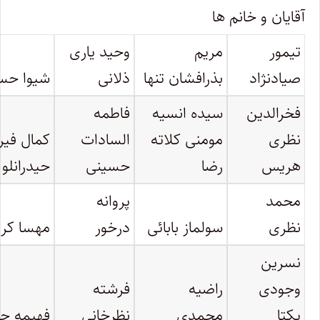
آقایان و خانم ها
تیمور
مریم
وحید یاری
صیادنژاد
بذرافشان تنها
ذلانی
شیوا حس
فخرالدین
سیده انسیه
فاطمه
نظری
مومنی کلاته
السادات
کمال فیر
هریس
رضا
حسینی
حیدرانلو
محمد
پروانه
نظری
سولماز بابائی
درخور
مهسا کری
نسرین
وجودی
راضیه
فرشته
یکتا
محمدی
نظرخانی
فهیمه چ