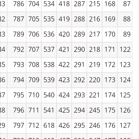
33
786
704
534
418
287
215
168
87
82
787
705
535
419
288
216
169
88
83
789
706
536
420
289
217
170
89
84
792
707
537
421
290
218
171
122
85
793
708
538
422
291
219
172
123
86
794
709
539
423
292
220
173
124
87
795
710
540
424
293
221
174
125
88
796
711
541
425
294
245
175
126
29
797
712
618
426
295
246
176
127