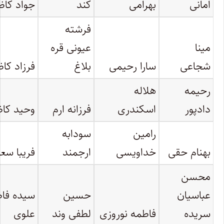
امانی
بهرامی
کند
جواد کا
فرشته
مینا
عیونی قره
شجاعی
سارا رحیمی
بلاغ
فرزاد کا
رحیمه
هلاله
دادپور
اسکندری
فرزانه ارم
وحید کا
رامین
سودابه
بهنام حقی
خداویسی
ارجمند
فریبا سع
محسن
عباسیان
حسین
سیده فا
سریده
فاطمه نوروزی
لطفی وند
علوی