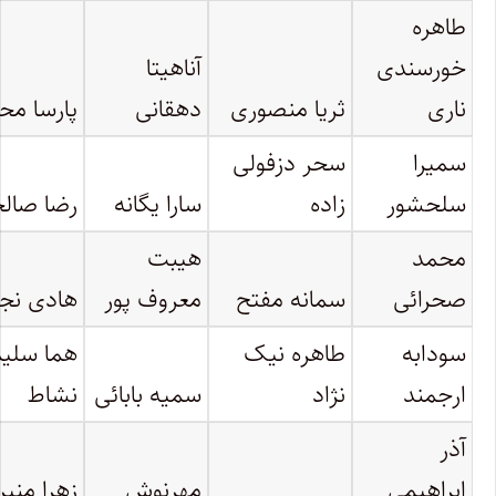
طاهره
خورسندی
آناهیتا
ناری
ثریا منصوری
دهقانی
پارسا م
سمیرا
سحر دزفولی
سلحشور
زاده
سارا یگانه
رضا صال
محمد
هیبت
صحرائی
سمانه مفتح
معروف پور
هادی نج
سودابه
طاهره نیک
هما سلیم
ارجمند
نژاد
سمیه بابائی
نشاط
آذر
ابراهیمی
مهرنوش
زهرا منی