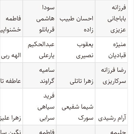
فرزانه
سودا
باباجانی
احسان طبیب
هاشمی
فاطمه
عزیزی
زاده
قربانلو
خشنواپید
منیژه
یعقوب
عبدالحکیم
قبادیان
نصیری
یارعلی
الهه ربی
رضا فرزانه
سامیه
سرکاریزی
زهرا تاتلی
گراوند
عاطفه تاب
فرید
شیما شفیعی
سیاهی
آرام رشیدی
سورک
سرابی
زهرا علیز
حلیمه
فاطمه
نگین سا