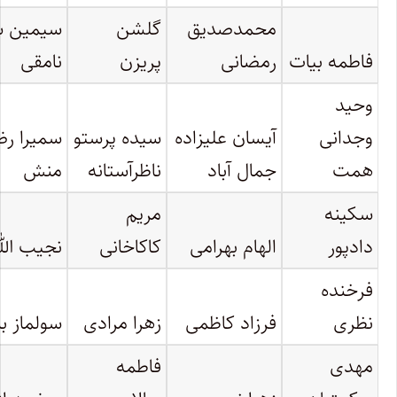
محمدصدیق
گلشن
سیمین ش
فاطمه بیات
رمضانی
پریزن
نامقی
وحید
وجدانی
آیسان علیزاده
سیده پرستو
سمیرا رض
همت
جمال آباد
ناظرآستانه
منش
سکینه
مریم
دادپور
الهام بهرامی
کاکاخانی
نجیب الله
فرخنده
نظری
فرزاد کاظمی
زهرا مرادی
سولماز با
مهدی
فاطمه