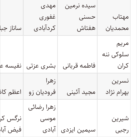
سیده نرمین
مهدی
مهتاب
حسنی
غفوری
محمدیان
هفتاش
کردآبادی
ساناز جب
مریم
سلوکی ننه
کران
فاطمه قربانی
بشری عزتی
نفیسه عا
نسرین
زهرا
بهرام نژاد
مجید آئینی
فرودیان زو
اعظم کا
زهرا رضائی
شیرین
موسی
نرگس کر
رجبی
سیمین ایزدی
آبادی
فیض آبا