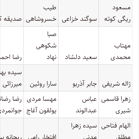
مسعود
طیب
ریگی کوته
سوگند خزاعی
خسروشاهی
صدیقه ک
صبا
مهتاب
شکوهی
محمدی
سعید دلشاد
نهاد
رضا احم
سیده بهنا
ژاله شریفی
جابر آذربو
سارا روئین
میرزائی
زهرا قاسمی
عباس
مهسا مردی
رضا رضائ
شیری
عبدالوند
یولقون آغاج
جوانمرد
الهام فتاحی
سیده زهرا
مطلق
مدنی
افتخار رامی
ریحانه ب