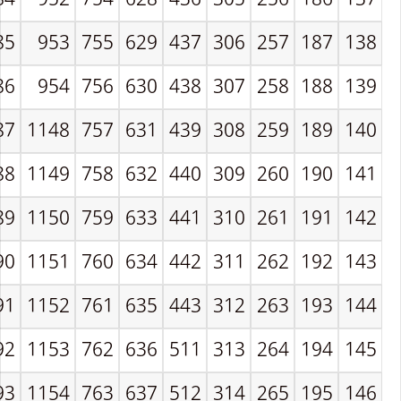
85
953
755
629
437
306
257
187
138
86
954
756
630
438
307
258
188
139
87
1148
757
631
439
308
259
189
140
88
1149
758
632
440
309
260
190
141
89
1150
759
633
441
310
261
191
142
90
1151
760
634
442
311
262
192
143
91
1152
761
635
443
312
263
193
144
92
1153
762
636
511
313
264
194
145
93
1154
763
637
512
314
265
195
146