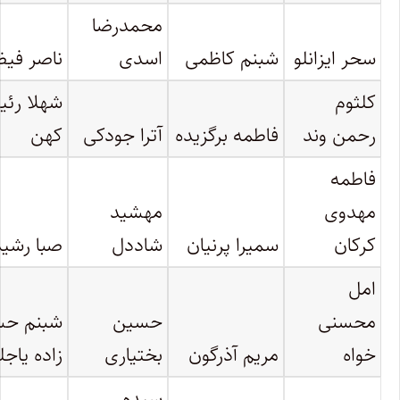
محمدرضا
سحر ایزانلو
شبنم کاظمی
اسدی
ناصر فی
کلثوم
شهلا رئ
رحمن وند
فاطمه برگزیده
آترا جودکی
کهن
فاطمه
مهدوی
مهشید
کرکان
سمیرا پرنیان
شاددل
صبا رشی
امل
محسنی
حسین
شبنم ح
خواه
مریم آذرگون
بختیاری
زاده یاجل
سیده