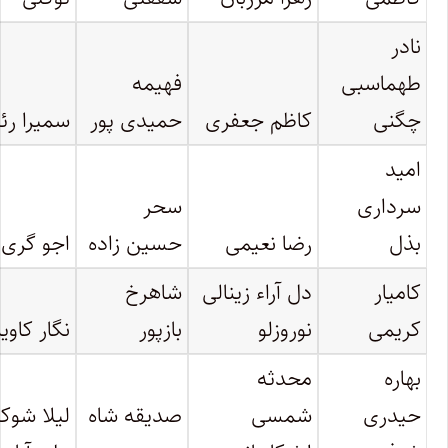
نادر
طهماسبی
فهیمه
چگنی
کاظم جعفری
حمیدی پور
سمیرا ر
امید
سرداری
سحر
بذل
رضا نعیمی
حسین زاده
اجو گری ن
کامیار
دل آراء زینالی
شاهرخ
کریمی
نوروزلو
بازپور
نگار کاوی
بهاره
محدثه
حیدری
شمسی
صدیقه شاه
لیلا شوک