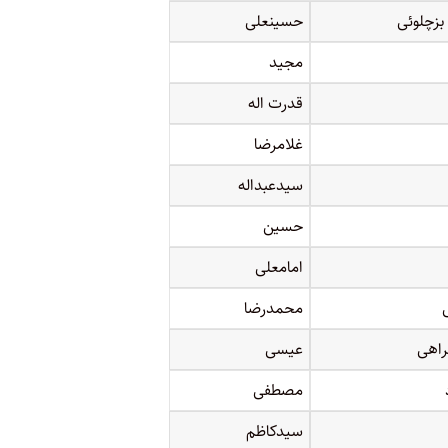
بزچلوئی
حسینعلی
مجید
قدرت اله
غلامرضا
سیدعبداله
حسین
امامعلی
محمدرضا
اهی
عیسی
مصطفی
سیدکاظم