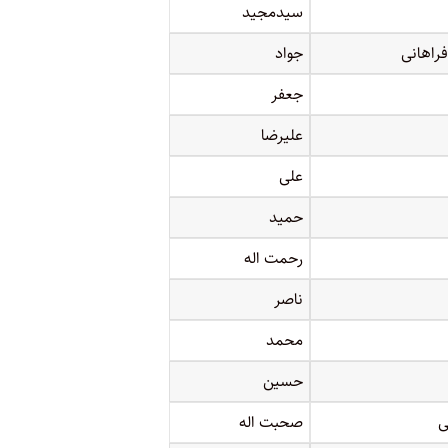
سیدمجید
فراهانی
جواد
جعفر
علیرضا
علی
حمید
رحمت اله
ناصر
محمد
حسین
ی
صحبت اله