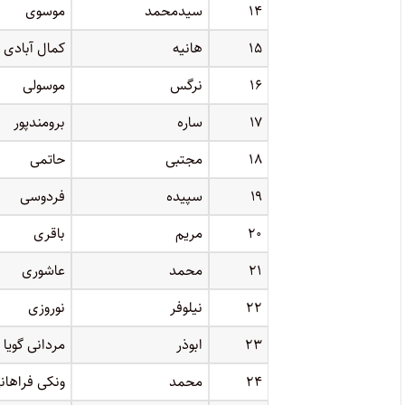
۱۴
سیدمحمد
موسوی
۱۵
هانیه
کمال آبادی 
۱۶
نرگس
موسولی
۱۷
ساره
برومندپور
۱۸
مجتبی
حاتمی
۱۹
سپیده
فردوسی
۲۰
مریم
باقری
۲۱
محمد
عاشوری
۲۲
نیلوفر
نوروزی
۲۳
ابوذر
مردانی گویا
۲۴
محمد
ونکی فراهان