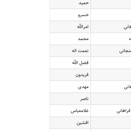
حمید
خسرو
انی
امرالله
محمد
نجانی
نعمت اله
فضل الله
فریدون
انی
مهدی
ناصر
فراهانی
غلامعباس
افشین