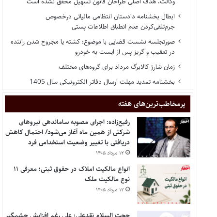
وکالت، هدف اصلی طراحان قانون تسهیل محقق نشده است
ابطال بخشنامه دادستان انتظامی مالیاتی درخصوص
جرم‌تلقی‌کردن عدم انطباق اطلاعات پستی
صورتجلسه نشست قضایی با موضوع: کشته یا مجروح شدن راننده
در تعقیب و گریز پس از ایست به خودرو
زمان شارژ کالابرگ مرداد برای گروه‌های مختلف
بخشنامه تمدید مهلت ارسال دفاتر الکترونیکی سال 1405
پر‌مخاطب‌ترین‌های هفته
رفیع‌زاده: اجرای مصوبه ساماندهی نیروهای
شرکتی از همین ماه آغاز می‌شود/ احتمال کاهش
دریافتی با تغییر وضعیت استخدامی فرد
۱۲ مرداد ۱۴۰۵
انواع مالکیت املاک در حقوق ثبتی؛ معرفی ۱۱
نوع مالکیت ملک
۱۲ مرداد ۱۴۰۵
حجت السلام نقدعلی: علی رغم افزایش چشمگیر