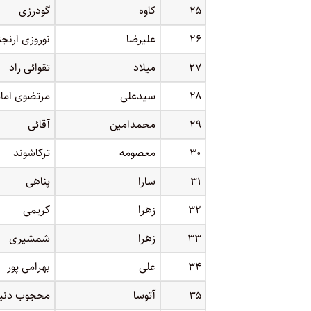
۲۵
کاوه
گودرزی
۲۶
علیرضا
نوروزی ارنج
۲۷
میلاد
تقوائی راد
۲۸
سیدعلی
مرتضوی امام
۲۹
محمدامین
آقائی
۳۰
معصومه
ترکاشوند
۳۱
سارا
پناهی
۳۲
زهرا
کریمی
۳۳
زهرا
شمشیری
۳۴
علی
بهرامی پور
۳۵
آتوسا
محجوب دنی