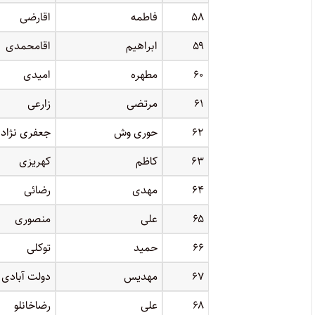
۵۸
فاطمه
اقارضی
۵۹
ابراهیم
اقامحمدی
۶۰
مطهره
امیدی
۶۱
مرتضی
زارعی
۶۲
حوری وش
جعفری نژاد
۶۳
کاظم
کهریزی
۶۴
مهدی
رضائی
۶۵
علی
منصوری
۶۶
حمید
توکلی
۶۷
مهدیس
دولت آبادی
۶۸
علی
رضاخانلو