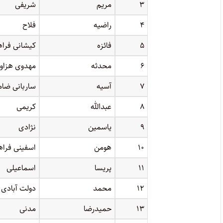
۳
مریم
شریفی
۴
راضیه
فلاح
۵
فائزه
کیشانی فراه
۶
محدثه
مهدوی هزاوه
۷
آسیه
ساربانی ضام
۸
عبدالله
کریمی
۹
یاسمین
نژادی
۱۰
هومن
اسفینی فراه
۱۱
پریسا
اسماعیلی
۱۲
محمد
دولت آبادی 
۱۳
حمیدرضا
مدنی