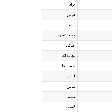
مراد
عباس
صمد
محمدکاظم
اصلان
نجات اله
احمدرضا
فرامرز
عباس
مسلم
قاسمعلی