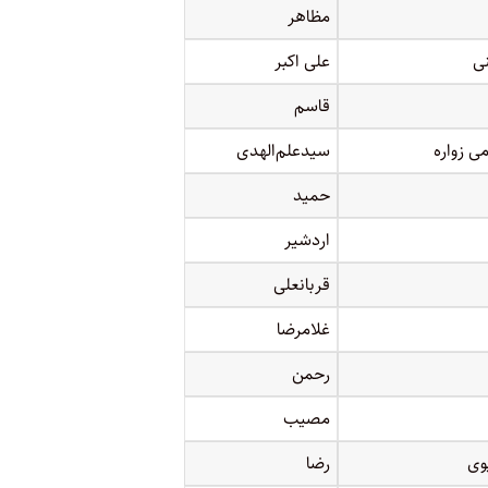
مظاهر
نی
علی اکبر
قاسم
ی زواره
سیدعلم‌الهدی
حمید
اردشیر
قربانعلی
غلامرضا
رحمن
مصیب
وی
رضا