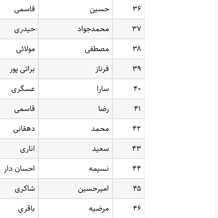
۳۶
حسین
قاسمی
۳۷
محمدجواد
حیدری
۳۸
مصطفی
مولائی
۳۹
فرناز
براتی پور
۴۰
سارا
عسگری
۴۱
رضا
قاسمی
۴۲
محمد
دهقانی
۴۳
سعید
اناری
۴۴
نسیمه
احسان دار
۴۵
امیرحسین
شاکری
۴۶
مرضیه
باقری