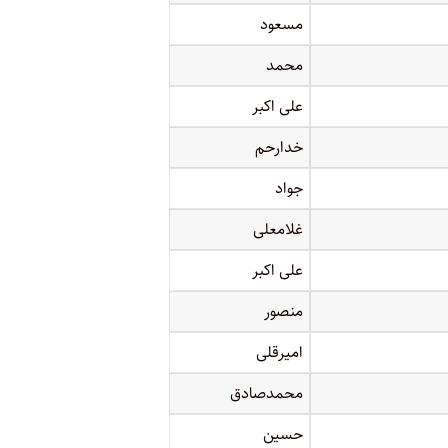
مسعود
محمد
علی اکبر
خدارحم
جواد
غلامعلی
علی اکبر
منصور
امیرقلی
محمدصادق
حسین