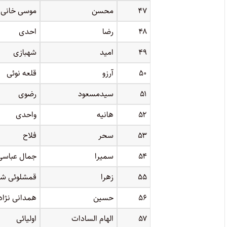
۴۷
محسن
موسی خانی 
۴۸
رضا
احدی
۴۹
امید
شهبازی
۵۰
آرزو
قلعه نوئی
۵۱
سیدمسعود
رضوی
۵۲
هانیه
واحدی
۵۳
سحر
فلاح
۵۴
سمیرا
جمال عباسی
۵۵
زهرا
قمشلوئی شر
۵۶
حسین
همدانی نژاد
۵۷
الهام السادات
اولیائی