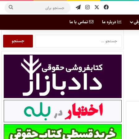
قی
درباره ما
تماس با ما