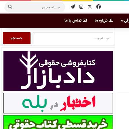
قی
درباره ما
تماس با ما