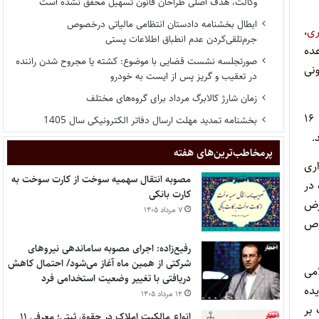
وکالت، هدف اصلی طراحان قانون تسهیل محقق نشده است
ابطال بخشنامه دادستان انتظامی مالیاتی درخصوص
ری
،
جرم‌تلقی‌کردن عدم انطباق اطلاعات پستی
عده
صورتجلسه نشست قضایی با موضوع: کشته یا مجروح شدن راننده
ونی
در تعقیب و گریز پس از ایست به خودرو
زمان شارژ کالابرگ مرداد برای گروه‌های مختلف
۳ـ بند ۴ ماده ۱۶ مصوبه مورد شکایت که اشعار می‌دارد، واحد درآمد نیز می‌تواند نسبت به اخذ عوارض تراکم مازاد اعیان مطابق بندهای ماده ۱۶
بخشنامه تمدید مهلت ارسال دفاتر الکترونیکی سال 1405
.
پر‌مخاطب‌ترین‌های هفته
ا کسری علاوه بر جرایم کمیسیون ماده ۱۰۰ شهرداری
مصوبه انتقال سهمیه سوخت از کارت سوخت به
 در
کارت بانکی
رض
۷ مرداد ۱۴۰۵
وص
رفیع‌زاده: اجرای مصوبه ساماندهی نیروهای
شرکتی از همین ماه آغاز می‌شود/ احتمال کاهش
 شوراهای اسلامی
دریافتی با تغییر وضعیت استخدامی فرد
یده
۱۲ مرداد ۱۴۰۵
ف بر
انواع مالکیت املاک در حقوق ثبتی؛ معرفی ۱۱