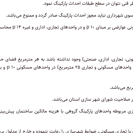
تبصره: در صورت احداث پارکینگ در مورد شش‌گانه در واحدهای مسکونی عوارضی بر مبنای p ۱۰ و د
ونی، تجاری، اداری، صنعتی) وجود نداشته باشد به هر مترمربع فضای ح
شده پارکینگ مطابق طرح تفصیلی و هادی (برای هر واحد پارکینگ در واحده
ازی مربوطه واحدهای پارکینگ گروهی با هزینه مالکین ساختمان پیش‌بین
ی و یا تجاری مسکونی، ضوابط شهرسازی را رعایت ننموده و خارج از مدلول پرو