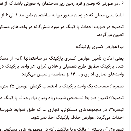
۶ ـ در صورتی که وضع و فرم زمین زیر ساختمان به صورتی باشد که از نظر فنی نتوان در سطح طبقات احداث پارکینگ نمود.
الف) یعنی محلی که در زمان صدور پروانه ساختمان طبق بند ۱ الی ۶ از سوی شهرداری نباید مجوز احداث پارکینگ صادر گردد و ممنوع می‌باشد.
تعیین می‌گردد.
ب) عوارض کسری پارکینگ:
یعنی امکان تأمین عوارض کسری پارکینگ در ساختمانها (اعم از مسک
واحدهای تجاری اداری و … p ۱۴ محاسبه و تعیین می‌گردد.
تبصره۱: مساحت یک واحد پارکینگ با احتساب گردش اتومبیل ۲۵ مترمربع می‌باشد.
تبصره۲: تعیین ضوابط تشخیص شیب زیاد زمین برای حذف پارکینگ در صلاحیت شورای شهر سازی استان می‌باشد.
تبصره۳: در مجموعه‌های مسکونی، تجاری … که طبق ضوابط شهرس
احداث می‌گردد، عوارض حذف پارکینگ اخذ نمی‌شود.
تبصره۴: آن دسته از مالک و یا مالکینی که در مجموعه های مسکون