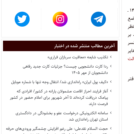
احتراماً در تبیین مبانی و جهات شکایت خویش، معروض می‌دارم: هیأت عمومی دیوان عدالت اداری طبق دادنامه‌های شماره ۱۴۷۷ـ ۱۴۷۸ـ۱۴۸۱ـ۱۴۷۹ ـ
وضع
ظر
اث مازاد بر
کسر
آخرین مطالب منتشر شده در اختبار
یر
تکذیب شایعه «معافیت سربازان فراری»
لت
ردا کارت دانشجویی چیست؟ جزئیات کارت جدید رفاهی
دانشجویان از مهر ۱۴۰۵
حه‌ای که به شماره ۶۴۵ ـ ۱۳۹۶/۳/۳۱ ثبت دفتر
«کیف پول ایران» راه‌اندازی شد/ انتقال وجه تنها با شماره موبایل
آغاز فرایند احراز اقامت مشمولان یارانه در کشور/ افرادی که
پیامک دریافت کرده‌اند تا آخر شهریور برای اعلام حضور در کشور
فرصت دارند
سامانه الکترونیکی درخواست عفو و بخشودگی در دادگستری
استان تهران راه‌اندازی شد
حجت السلام نقدعلی: علی رغم افزایش چشمگیر ورودی‌های حرفه