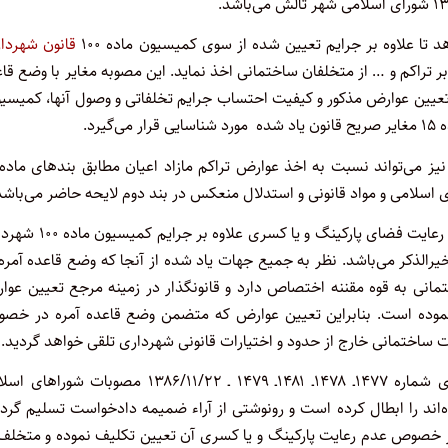
قانون شهردا
تراکم و … از متخلفان ساختمانی اخذ نماید. این مصوبه مغایر با وضع قا
ع تعیین عوارض مذکور و کیفیت احتساب جرایم تخلفاتی و وصول آنها، کمیسی
ی اسلامی و مواد قانونی و استدلال منعکس در بند دوم لایحه حاضر می‌باشد
۴ـ ماده ۱۸ مصوبه مورد شکایت نیز که اختیار اخذ عوارض از بابت عدم رعایت فضای پارکینگ و ی
یرالذکر می‌باشد. نظر به جمیع جهات یاد شده از آنجا که وضع قاعده آمره
انی به قوه مقننه اختصاص دارد و قانونگذار در زمینه مرجع تعیین عوا
 نموده است. بنابراین تعیین عوارض که متضمن وضع قاعده آمره در خص
ات ساختمانی خارج از حدود و اختیارات قانونی شهرداری تلقی خواهد گردید.
که در این خصوص هیأت عمومی دیوان عدالت اداری در دادنامه‌های شماره ۱۴۷۷ـ ۱۴۷۸ـ ۱۴۸۱ـ ۱۴۷۹ ـ ۱۳۸۶/۱۱/۲۲ مصوبات
اند را ابطال کرده است و رونوشتی از آراء ضمیمه دادخواست تسلیم گرد
 شرح تبصره ۵ ماده ۱۰۰ قانون شهرداری در خصوص عدم رعایت پارکینگ و یا کسری آن تعیین تکلیف نموده و متخل