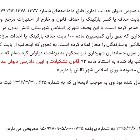
ارض بابت حذف یا کسر پارکینگ را خلاف قانون و خارج از اختیارات مرجع 
 صادر کرده است. با این وصف شورای اسلامی شهرستان تالش بدون در ن
گرفتن قواعد آمره و آرای صادره از سوی هیأت عمومی دیوان عدالت اداری که طبق رأی کمیسیون ماده ۱۰۰ بابت حذف پارکینگ یا احد
مالکین و سازندگان را مجاز اعلام کرده است. به نحوی که اینجانب از بابت 
 سوی حسابداری شهرداری نیز محکوم به پرداخت عوارض گردیده‌ام که مغا
 یاد شده به استناد ماده ۹۲
قانون تشکیلات و آیین دادرسی دیوان عدا
 مصوبه شورای اسلامی شهر تالش را دارم.»
در پی اخطار رفع نقصی که از طرف دفتر هیأت عمومی برای شاکی ارسال شده بود وی به موجب لای