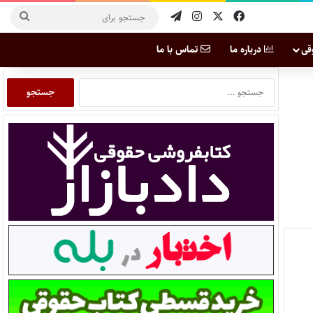
قی
درباره ما
تماس با ما