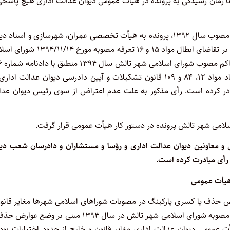
 زمان رسیدگی به پرونده در هیأت عمومی دیوان عدالت اداری هیچ پاسخی 
در اجرای ماده ۸۴ قانون تشکیلات و آیین دادرسی دیوان عدالت اداری مصوب سال ۱۳۹۲، پرونده به هیأت تخصصی عمران، شهرسازی و اسنا
عدالت اداری ارجاع شد و هیأت مذکور در خصوص خواسته شاکی مبنی بر تقاضای ابطال مواد ۱۵ و ۱۶ تعرفه مصوبه 
شهر تالش مواد ۱۵ مبنی ب
ـ ۱۳۹۶/۸/۹ هیأت عمومی دیوان عدالت اداری بوده است لذا به استناد مواد ۱۲، ۸۴ و ۱۰۹ قانون تشکیلات و آیین دادرسی دیوان عدالت ا
۱ رأی به رد شکایت شاکی صادر کرده است. رأی مذکور به علت عدم اعتراض از سوی رئیس دیوان عد
 یافته است.
ت اداری در تاریخ ۱۳۹۷/۱/۲۱ با حضور رئیس و معاونین دیوان عدالت اداری و رؤسا و مستشاران و دادرسان شعب د
 رأی مبادرت کرده است.
هیأت عمومی
ارض حذف یا کسری پارکینگ در مصوبات شوراهای اسلامی شهرها مغایر قانو
خارج از حدود اختیارات تشخیص و ابطال شده است، بنابراین ماده ۱۸ مصوبه شورای اسلامی شهر تالش در سال ۱۳۹۴ مبنی بر وض
رکینگ به دلایل مندرج در رأی شماره ۷۷۰ ـ ۱۳۹۱/۱۰/۱۸ هیأت عمومی دیوان عدالت اداری مغایر قانون و خارج از حدود اختیارات ب