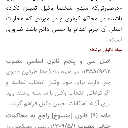
«درصورتی‌که متهم شخصاً وکیل تعیین نکرده
باشد» در محاکم کیفری و در موردی که مجازات
اصلی آن جرم اعدام یا حبس دائم باشد ضروری
است.
مواد قانونی مرتبط:
اصل سی و پنجم قانون اساسی مصوب
۱۳۵۸/۹/۱۲:
در همه‏ دادگاه‌ها طرفین‏ دعوی‏
حق‏ دارند برای‏ خود وکیل‏ انتخاب‏ نمایند و
اگر توانائی‏ انتخاب‏ وکیل‏ را نداشته‏ باشند باید
برای‏ آن‌ها امکانات‏ تعیین‏ وکیل‏ فراهم‏ گردد.
ماده (۹) قانون [منسوخ] راجع به محاکمات
جنایی مصوب ۱۳۰۹/۵/۱:
رئیس محکمه روز