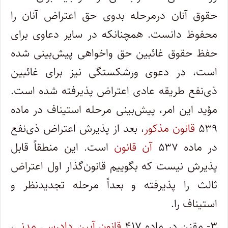
حقوق آنان درمرحله بدوی حق اعتراض آنان را
محفوظ دانست. همچنانکه در سایر دعاوی برای
حفظ حقوق غائبین حق واخواهی پیش‌بینی شده
است، در دعوی ورشکستگی نیز برای غائبین
ذی‌نفع طریقه عادی اعتراض پذیرفته شده است.
مؤید این امر، پیش‌بینی مرحله استیناف در ماده
۵۳۹
قانون مذکور
، بعد از پذیرش اعتراض ذی‌نفع
در ماده ۵۳۷
آن قانون
است. این منطقاً قابل
پذیرش نیست که بگوییم قانون‌گذار اول اعتراض
ثالث را پذیرفته و بعداً مرحله تجدیدنظر و
استیناف را.
۳- مقنن در ماده ۴۱۷
قانون آیین دادرسی مدنی
،