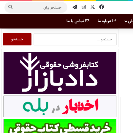
قی
درباره ما
تماس با ما