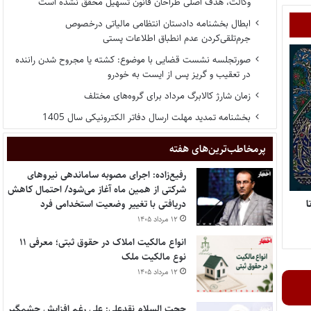
وکالت، هدف اصلی طراحان قانون تسهیل محقق نشده است
ابطال بخشنامه دادستان انتظامی مالیاتی درخصوص
جرم‌تلقی‌کردن عدم انطباق اطلاعات پستی
صورتجلسه نشست قضایی با موضوع: کشته یا مجروح شدن راننده
در تعقیب و گریز پس از ایست به خودرو
زمان شارژ کالابرگ مرداد برای گروه‌های مختلف
بخشنامه تمدید مهلت ارسال دفاتر الکترونیکی سال 1405
پر‌مخاطب‌ترین‌های هفته
رفیع‌زاده: اجرای مصوبه ساماندهی نیروهای
شرکتی از همین ماه آغاز می‌شود/ احتمال کاهش
ل تا
دریافتی با تغییر وضعیت استخدامی فرد
۱۲ مرداد ۱۴۰۵
انواع مالکیت املاک در حقوق ثبتی؛ معرفی ۱۱
نوع مالکیت ملک
۱۲ مرداد ۱۴۰۵
حجت السلام نقدعلی: علی رغم افزایش چشمگیر