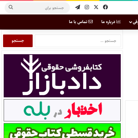
قی
درباره ما
تماس با ما