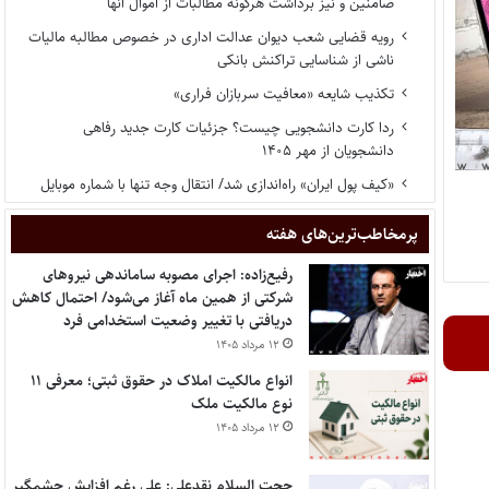
ضامنین و نیز برداشت هرگونه مطالبات از اموال آنها
رویه قضایی شعب دیوان عدالت اداری در خصوص مطالبه مالیات
ناشی از شناسایی تراکنش بانکی
تکذیب شایعه «معافیت سربازان فراری»
ردا کارت دانشجویی چیست؟ جزئیات کارت جدید رفاهی
دانشجویان از مهر ۱۴۰۵
«کیف پول ایران» راه‌اندازی شد/ انتقال وجه تنها با شماره موبایل
پر‌مخاطب‌ترین‌های هفته
رفیع‌زاده: اجرای مصوبه ساماندهی نیروهای
شرکتی از همین ماه آغاز می‌شود/ احتمال کاهش
دریافتی با تغییر وضعیت استخدامی فرد
۱۲ مرداد ۱۴۰۵
انواع مالکیت املاک در حقوق ثبتی؛ معرفی ۱۱
نوع مالکیت ملک
۱۲ مرداد ۱۴۰۵
حجت السلام نقدعلی: علی رغم افزایش چشمگیر