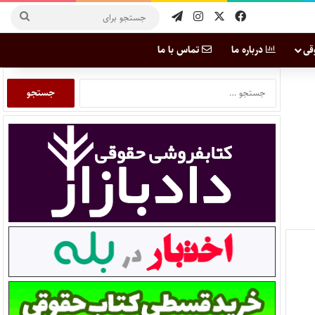
قی
درباره ما
تماس با ما