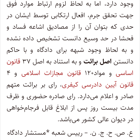
وجود دارد، اما به لحاظ لزوم ارتباط موارد فوق
جهت تحقق جرم، افعال ارتکابی توسط ایشان در
حدی که بتوان آن را از مصادیق اشاعه فساد و
فحشا در حد وسیع دانست تشخیص داده نشده
و به لحاظ وجود شبهه برای دادگاه و با حاکم
دانستن
اصل برائت
و به استناد به اصل ۳۷
قانون
اساسی
و مواد۱۲۰
قانون مجازات اسلامی
و ۴
قانون آیین دادرسی کیفری
، رای بر برائت متهم
صادر و اعلام می‌دارد. رای صادره حضوری و ظرف
مدت بیست روز پس از ابلاغ قابل فرجام‌خواهی
در دیوان عالی کشور می‌باشد.
ع. ص. ح. ج. ن. – رییس شعبه *مستشار دادگاه