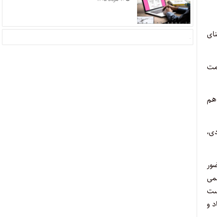
ای
مت
 هم
دی،
ور
می
ست
د و