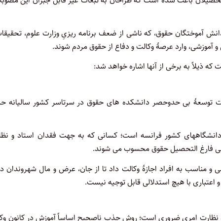
تحصیلان باعث شده است که طراحان به تبعات غیر قابل جبران این مصوبه
انش آموختگان حقوق، که ناشی از ضعف برنامه ریزیِ وزارت علوم، تحقیقا
ی و آموزشی، وارد عرصۀ وکالت و دفاع از حقوق مردم شوند.
که ذیلاً به برخی از آنها اشاره خواهد شد:
لت توسعۀ بی حدوحصر دانشکده های حقوق در سرتاسر کشور سالیانه حد
 دانشگاههای کشور فرانسه است؛ کسانی که به جهت فقدان استاد و نظا
 ولی فارغ التحصیل حقوق محسوب می شوند.
و مناسب به افراد اجازۀ وکالت داد تا از جان، عرض و مال شهروندان دف
 اعتباری با هیچ استدلالی قابل توجیه نیست.
و نظارت امری ضروری است؛ روش جذب ناصحیح اساساً آموزش در کانون وکلا