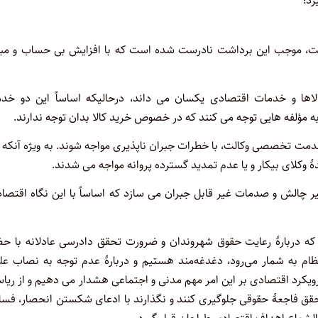
رد؛
ست، موجب این برداشت نادرست شده است که با افزایش بی حساب و مبن
اها و خدمات اقتصادی یکسان می داند، درحالیکه اساساً این دو خد
به مؤلفه هایی توجه می کنند که در خصوص خرید کالا بدان توجه ندارند.
دمت تخصصی وکالت، با خطرات جبران ناپذیری مواجه شوند. به ویژه آنکه
ۀ وکلای بیکار و یا عدم تمدید گسترده پروانه مواجه می شدند.
 چالش و صدمات غیر قابل جبران می سازد که اساساً با این نگاه اقتصا
 که دربارۀ رعایت حقوق شهروندان و ضرورت تحقق دادرسی عادلانه با حض
نظام به شمار می‌رود، دغدغه‌مند هستیم و دربارۀ عدم توجه به نصاب عل
یکرد اقتصادی بر این امر مهم مدنی و اجتماعی هشدار می دهیم و از ریا
تحقق فاجعۀ حقوقی جلوگیری کنند و نگذارند با ادعای شکستن انحصار، فسا