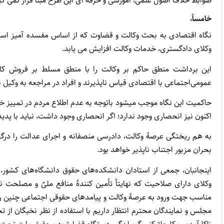
ضوابط خلاف اصول علمی، آموزشی و حرفه ای این طرح مبنا قرار نمی گی
خامساً،
نگاه اقتصادی به بحث وکالت و قضاوت که از اساس مفسده آمیز ا
وکلای دادگستری، خدمات وکالت افزایش می یابد.
این برداشت منطق حاکم بر وکالت را با منطق مسلط بر فروش کال
عمومی‌اجتماعی با اقتصادی قیاس ناپذیرند و افراد در مراجعه به وکیل 
حاکمیت این نگاه موجب میشود باتوجه به عدم اطلاع مردم در تمییز خ
اکنون نیز انحصاری وجود ندارد؛ اگر انحصاری وجود داشت، نباید با پدید
به هم ریختگی عرصۀ وکالت، دادرسی منصفانه و اجرای عدالت را درگیر
بحران مزبور اجتناب ناپذیر خواهد بود.
اینجانبان، جمعی از استادان دانشکده‌های حقوق دانشگاه‌های کشور،
وکلای دارای صلاحیت که نهایتاً تأمین کنندۀ منافع ملیّ و مصلحت 
مناسب جهت ورود به عرصۀ وکالت و پیامدهای حقوقی اجتماعی چنین رو
مجلس و نمایندگان محترم انتظار داریم با استفاده از نظر نخبگان از 