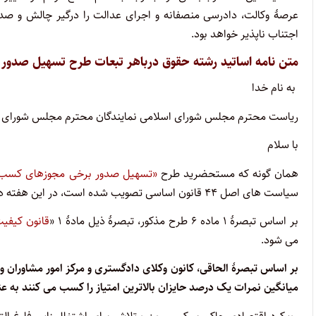
عرصۀ وکالت، دادرسی منصفانه و اجرای عدالت را درگیر چالش و صدما
اجتناب ناپذیر خواهد بود.
متن نامه اساتید رشته حقوق درباهر تبعات طرح تسهیل صدور
به نام خدا
ریاست محترم مجلس شورای اسلامی نمایندگان محترم مجلس شورای 
با سلام
همان گونه که مستحضرید طرح
«تسهیل صدور برخی مجوزهای کسب و
سیاست های اصل ۴۴ قانون اساسی تصویب شده است، در این هفته در صحن علنی مجلس شورای اسلامی در دستور کار قرار خواهد گرفت.
بر اساس تبصرۀ ۱ ماده ۶ طرح مذکور، تبصرۀ ذیل مادۀ ۱ «
قانون کیفیت
می شود.
بر اساس تبصرۀ الحاقی، کانون وکلای دادگستری و مرکز امور مشاوران و
میانگین نمرات یک درصد حایزان بالاترین امتیاز را کسب می کنند به عنوا