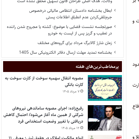
 بر
وکالت، هدف اصلی طراحان قانون تسهیل محقق نشده است
ابطال بخشنامه دادستان انتظامی مالیاتی درخصوص
جرم‌تلقی‌کردن عدم انطباق اطلاعات پستی
ت و
صورتجلسه نشست قضایی با موضوع: کشته یا مجروح شدن راننده
در تعقیب و گریز پس از ایست به خودرو
زمان شارژ کالابرگ مرداد برای گروه‌های مختلف
بخشنامه تمدید مهلت ارسال دفاتر الکترونیکی سال 1405
ود
پر‌مخاطب‌ترین‌های هفته
مصوبه انتقال سهمیه سوخت از کارت سوخت به
رت
کارت بانکی
۷ مرداد ۱۴۰۵
اع
رفیع‌زاده: اجرای مصوبه ساماندهی نیروهای
شرکتی از همین ماه آغاز می‌شود/ احتمال کاهش
دریافتی با تغییر وضعیت استخدامی فرد
۱۲ مرداد ۱۴۰۵
 و
انواع مالکیت املاک در حقوق ثبتی؛ معرفی ۱۱