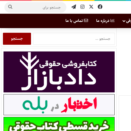
قی
درباره ما
تماس با ما