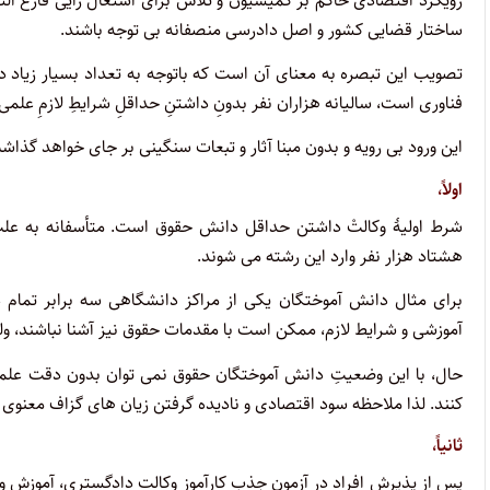
رویکرد اقتصادی حاکم بر کمیسیون و تلاش برای اشتغال زایی فارغ ال
ساختار قضایی کشور و اصل دادرسی منصفانه بی توجه باشند.
تصویب این تبصره به معنای آن است که باتوجه به تعداد بسیار زیاد د
فناوری است، سالیانه هزاران نفر بدونِ داشتنِ حداقلِ شرایطِ لازمِ علم
این ورود بی رویه و بدون مبنا آثار و تبعات سنگینی بر جای خواهد گذاشت 
اولاً،
شرط اولیۀ وکالتْ داشتن حداقل دانش حقوق است. متأسفانه به ع
هشتاد هزار نفر وارد این رشته می شوند.
برای مثال دانش آموختگان یکی از مراکز دانشگاهی سه برابر تمام
آموزشی و شرایط لازم، ممکن است با مقدمات حقوق نیز آشنا نباشند،
حال، با این وضعیتِ دانش آموختگان حقوق نمی توان بدون دقت علمی 
کنند. لذا ملاحظه سود اقتصادی و نادیده گرفتن زیان های گزاف معنوی و
ثانیاً،
پس از پذیرش افراد در آزمون جذب کارآموز وکالت دادگستری، آموزش 