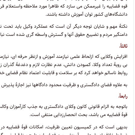
قوه قضاییه را غیرممکن می سازد که ظاهرا مورد ملاحظه واستعلام قرار
دانشگاه‌های کشور توان آموزش داشته باشند.
نکتۀ مهم و شایان توجه دیگر آن است که عملکرد وکیل باید تحت نظا
دامنگیر مردم و تضییع حقوق آنها و گسترش واسطه گری شده است نباید
ثالثاً،
افزایش وکلایی که ازلحاظ علمی نیازمند آموزش و ازنظر حرفه ای، نیا
بی رویۀ تعداد وکلا، کمبودن دانش، عدم نظارت لازم و دغدغۀ گذران 
روابط ناسالم خواهد کرد که بر سلامت و قابلیت اعتماد نظام قضایی خد
به علاوه فضای دادگستری و ظرفیت محدود دادگاهها نیز اجازۀ پذیرش ش
رابعاً،
باتوجه به الزام قانونی کانون وکلای دادگستری به جذب کارآموزان وکا
قوۀ قضاییه می باشد، بحث انحصارزدایی منتفی است.
بدیهی است که در کمیسیون تعیین ظرفیت، امکانات قوۀ قضاییه در 