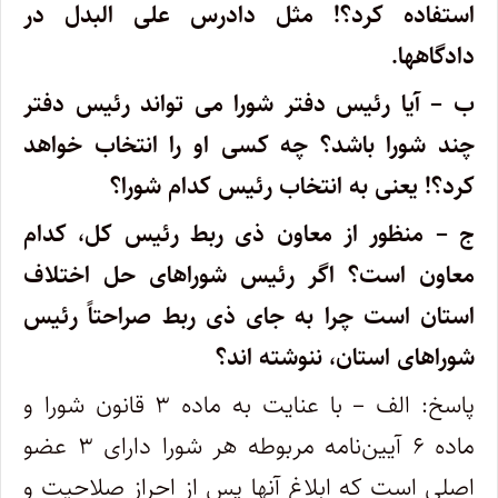
استفاده کرد؟! مثل دادرس علی البدل در
دادگاهها.
ب – آیا رئیس دفتر شورا می تواند رئیس دفتر
چند شورا باشد؟ چه کسی او را انتخاب خواهد
کرد؟! یعنی به انتخاب رئیس کدام شورا؟
ج – منظور از معاون ذی ربط رئیس کل، کدام
معاون است؟ اگر رئیس شوراهای حل اختلاف
استان است چرا به جای ذی ربط صراحتاً رئیس
شوراهای استان، ننوشته اند؟
پاسخ: الف – با عنایت به ماده ۳ قانون شورا و
ماده ۶ آیین‌نامه مربوطه هر شورا دارای ۳ عضو
اصلی است که ابلاغ آنها پس از احراز صلاحیت و