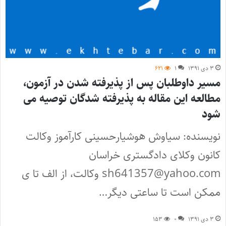
۳ دی ۱۳۹۱
۱
۶۲۱
مسیر داوطلبان پس از پذیرفته شدن در آزمون،
مطالعه این مقاله به پذیرفته شدگان توصیه می
شود
نویسنده: سیاوش هوشیارحسینی کارآموز وکالت
کانون وکلای دادگستری خراسان
sh641357@yahoo.com وکالت، از الف تا ی
ممکن است تا ساعتی دیگر…
۳ دی ۱۳۹۱
۰
۱۵۳