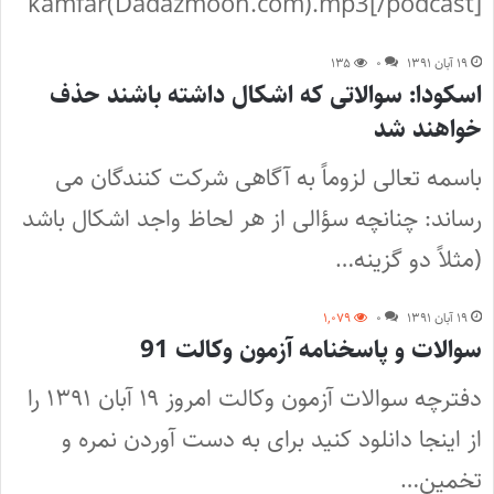
kamfar(Dadazmoon.com).mp3[/podcast]
۱۹ آبان ۱۳۹۱
۰
۱۳۵
اسکودا: سوالاتی که اشکال داشته باشند حذف
خواهند شد
باسمه تعالی لزوماً به آگاهی شرکت کنندگان می
رساند: چنانچه سؤالی از هر لحاظ واجد اشکال باشد
(مثلاً دو گزینه…
۱۹ آبان ۱۳۹۱
۰
۱,۰۷۹
سوالات و پاسخنامه آزمون وکالت 91
دفترچه سوالات آزمون وکالت امروز ۱۹ آبان ۱۳۹۱ را
از اینجا دانلود کنید برای به دست آوردن نمره و
تخمین…