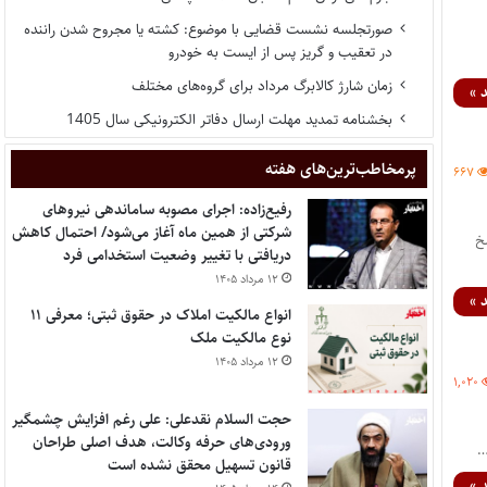
صورتجلسه نشست قضایی با موضوع: کشته یا مجروح شدن راننده
در تعقیب و گریز پس از ایست به خودرو
زمان شارژ کالابرگ مرداد برای گروه‌های مختلف
 »
بخشنامه تمدید مهلت ارسال دفاتر الکترونیکی سال 1405
پر‌مخاطب‌ترین‌های هفته
۶۶۷
رفیع‌زاده: اجرای مصوبه ساماندهی نیروهای
شرکتی از همین ماه آغاز می‌شود/ احتمال کاهش
پاسخ
دریافتی با تغییر وضعیت استخدامی فرد
۱۲ مرداد ۱۴۰۵
 »
انواع مالکیت املاک در حقوق ثبتی؛ معرفی ۱۱
نوع مالکیت ملک
۱۲ مرداد ۱۴۰۵
۱,۰۲۰
حجت السلام نقدعلی: علی رغم افزایش چشمگیر
ورودی‌های حرفه وکالت، هدف اصلی طراحان
قانون تسهیل محقق نشده است
 »