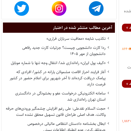
 سراسری) که روز ۱۸ اسفند ۱۳۹۲ برگزار شده
 »
آخرین مطالب منتشر شده در اختبار
تکذیب شایعه «معافیت سربازان فراری»
ردا کارت دانشجویی چیست؟ جزئیات کارت جدید رفاهی
۸۶۶
دانشجویان از مهر ۱۴۰۵
«کیف پول ایران» راه‌اندازی شد/ انتقال وجه تنها با شماره موبایل
برگزار شده است
آغاز فرایند احراز اقامت مشمولان یارانه در کشور/ افرادی که
پیامک دریافت کرده‌اند تا آخر شهریور برای اعلام حضور در کشور
 »
فرصت دارند
سامانه الکترونیکی درخواست عفو و بخشودگی در دادگستری
استان تهران راه‌اندازی شد
حجت السلام نقدعلی: علی رغم افزایش چشمگیر ورودی‌های حرفه
وکالت، هدف اصلی طراحان قانون تسهیل محقق نشده است
۱,۷۸۲
ابطال بخشنامه دادستان انتظامی مالیاتی درخصوص
جرم‌تلقی‌کردن عدم انطباق اطلاعات پستی