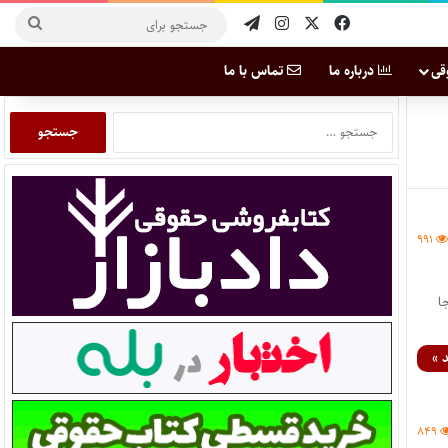
قی
درباره ما
تماس با ما
۹۹۱
نجا
 »
۸۴۹