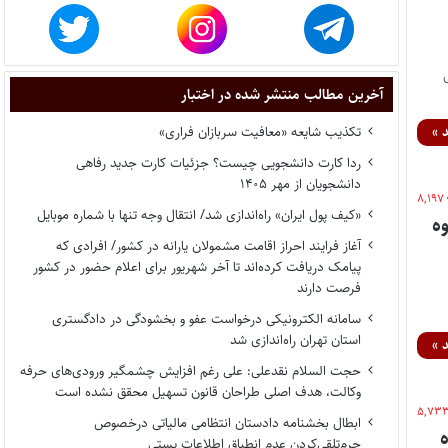
آخرین مطالب منتشر شده در اختبار
 »
تکذیب شایعه «معافیت سربازان فراری»
ردا کارت دانشجویی چیست؟ جزئیات کارت جدید رفاهی
دانشجویان از مهر ۱۴۰۵
۸,۱۹۷
«کیف پول ایران» راه‌اندازی شد/ انتقال وجه تنها با شماره موبایل
ه
آغاز فرایند احراز اقامت مشمولان یارانه در کشور/ افرادی که
پیامک دریافت کرده‌اند تا آخر شهریور برای اعلام حضور در کشور
فرصت دارند
سامانه الکترونیکی درخواست عفو و بخشودگی در دادگستری
استان تهران راه‌اندازی شد
 »
حجت السلام نقدعلی: علی رغم افزایش چشمگیر ورودی‌های حرفه
وکالت، هدف اصلی طراحان قانون تسهیل محقق نشده است
۵,۷۳
ابطال بخشنامه دادستان انتظامی مالیاتی درخصوص
جرم‌تلقی‌کردن عدم انطباق اطلاعات پستی