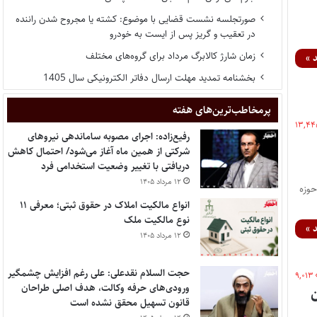
صورتجلسه نشست قضایی با موضوع: کشته یا مجروح شدن راننده
در تعقیب و گریز پس از ایست به خودرو
زمان شارژ کالابرگ مرداد برای گروه‌های مختلف
 »
بخشنامه تمدید مهلت ارسال دفاتر الکترونیکی سال 1405
پر‌مخاطب‌ترین‌های هفته
۱۳,۴۴
رفیع‌زاده: اجرای مصوبه ساماندهی نیروهای
شرکتی از همین ماه آغاز می‌شود/ احتمال کاهش
دریافتی با تغییر وضعیت استخدامی فرد
۱۲ مرداد ۱۴۰۵
 الویت حوزه
انواع مالکیت املاک در حقوق ثبتی؛ معرفی ۱۱
نوع مالکیت ملک
 »
۱۲ مرداد ۱۴۰۵
حجت السلام نقدعلی: علی رغم افزایش چشمگیر
۹,۰۱۳
ورودی‌های حرفه وکالت، هدف اصلی طراحان
قانون تسهیل محقق نشده است