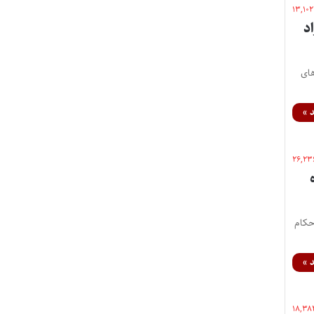
۱۳,۱۰۲
د
کی از مسئولان مرکز وکلای قوه قضاییه ضمن اعلام خبر برگزاری مصاحبه احراز صلاحیت‌‎های
 »
۲۶,۲۳
حکام
 »
۱۸,۳۸