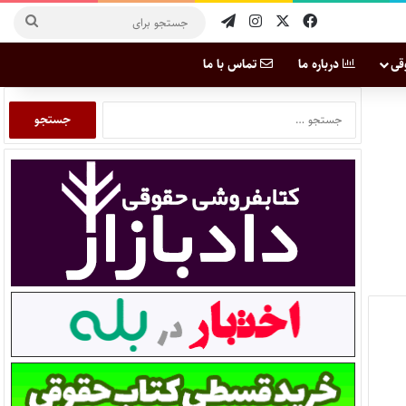
قی
درباره ما
تماس با ما