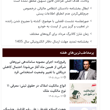
وکالت، هدف اصلی طراحان قانون تسهیل محقق نشده است
ابطال بخشنامه دادستان انتظامی مالیاتی درخصوص
جرم‌تلقی‌کردن عدم انطباق اطلاعات پستی
صورتجلسه نشست قضایی با موضوع: کشته یا مجروح شدن راننده
در تعقیب و گریز پس از ایست به خودرو
زمان شارژ کالابرگ مرداد برای گروه‌های مختلف
بخشنامه تمدید مهلت ارسال دفاتر الکترونیکی سال 1405
پر‌مخاطب‌ترین‌های هفته
رفیع‌زاده: اجرای مصوبه ساماندهی نیروهای
شرکتی از همین ماه آغاز می‌شود/ احتمال کاهش
دریافتی با تغییر وضعیت استخدامی فرد
۱۲ مرداد ۱۴۰۵
انواع مالکیت املاک در حقوق ثبتی؛ معرفی ۱۱
نوع مالکیت ملک
۱۲ مرداد ۱۴۰۵
حجت السلام نقدعلی: علی رغم افزایش چشمگیر