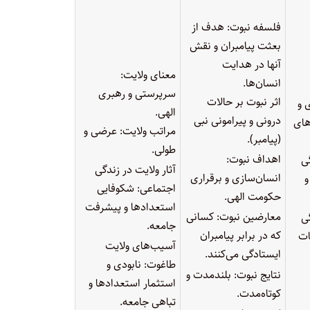
فلسفه نبوت: هدف از
بعثت پیامبران و نقش
آنها در هدایت
معنای ولایت:
انسان‌ها.
سرپرستی و رهبری
اثر نبوت بر حالات
 و
الهی.
درونی و پیرامونی نبی
های
مراتب ولایت: عرضی و
(پیامبر).
طولی.
اهداف نبوت:
گی
آثار ولایت در زندگی
انسان‌سازی و برقراری
و
اجتماعی: شکوفایی
حکومت الهی.
استعدادها و پیشرفت
معارضین نبوت: کسانی
گی
جامعه.
که در برابر پیامبران
ات
آسیب‌های ولایت
ایستادگی می‌کنند.
طاغوت: نابودی و
نتایج نبوت: بلندمدت و
استثمار استعدادها و
کوتاه‌مدت.
تباهی جامعه.