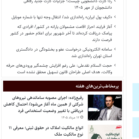
ردا کارت دانشجویی چیست؟ جزئیات کارت جدید رفاهی
دانشجویان از مهر ۱۴۰۵
«کیف پول ایران» راه‌اندازی شد/ انتقال وجه تنها با شماره موبایل
آغاز فرایند احراز اقامت مشمولان یارانه در کشور/ افرادی که
پیامک دریافت کرده‌اند تا آخر شهریور برای اعلام حضور در کشور
فرصت دارند
سامانه الکترونیکی درخواست عفو و بخشودگی در دادگستری
استان تهران راه‌اندازی شد
حجت السلام نقدعلی: علی رغم افزایش چشمگیر ورودی‌های حرفه
وکالت، هدف اصلی طراحان قانون تسهیل محقق نشده است
پر‌مخاطب‌ترین‌های هفته
رفیع‌زاده: اجرای مصوبه ساماندهی نیروهای
شرکتی از همین ماه آغاز می‌شود/ احتمال کاهش
دریافتی با تغییر وضعیت استخدامی فرد
۱۲ مرداد ۱۴۰۵
انواع مالکیت املاک در حقوق ثبتی؛ معرفی ۱۱
نوع مالکیت ملک