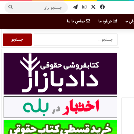
قی
درباره ما
تماس با ما