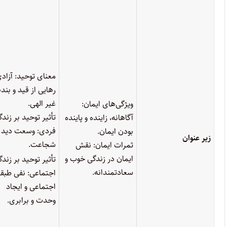
معنای توحید: آزادی
رهایی از قید و بند
غیر الهی.
ویژگی‌های ایمان:
تأثیر توحید بر زند
آگاهانه، زاینده و پاینده
فردی: وسعت دید 
بودن ایمان.
زیر عنوان
شجاعت.
ثمرات ایمان: نقش
ایمان در زندگی خوب و
تأثیر توحید بر زند
سعادتمندانه.
اجتماعی: نفی طبق
اجتماعی و ایجاد
وحدت و برابری.