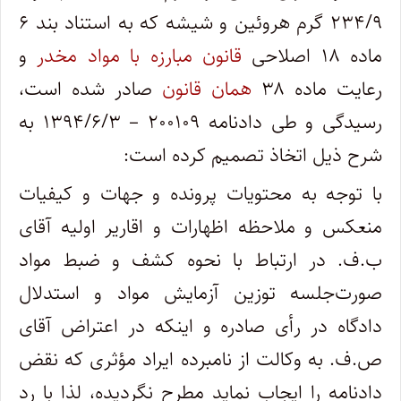
۲۳۴/۹ گرم هروئین و شیشه که به استناد بند ۶
ماده ۱۸ اصلاحی
قانون مبارزه با مواد مخدر
و
رعایت ماده ۳۸
همان قانون
صادر شده است،
رسیدگی و طی دادنامه ۲۰۰۱۰۹ – ۱۳۹۴/۶/۳ به
شرح ذیل اتخاذ تصمیم کرده ‌است:
با توجه به محتویات پرونده و جهات و کیفیات
منعکس و ملاحظه اظهارات و اقاریر اولیه آقای
ب.ف. در ارتباط با نحوه کشف و ضبط مواد
صورت‌جلسه توزین آزمایش مواد و استدلال
دادگاه در رأی صادره و اینکه در اعتراض آقای
ص.ف. به ‌وکالت از نامبرده ایراد مؤثری که نقض
دادنامه را ایجاب نماید مطرح نگردیده، لذا با رد