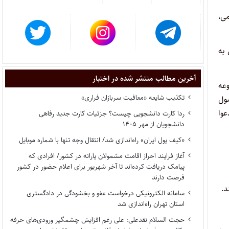
می،
 به
آخرین مطالب منتشر شده در اختبار
عه
تکذیب شایعه «معافیت سربازان فراری»
صول
عوا
ردا کارت دانشجویی چیست؟ جزئیات کارت جدید رفاهی
دانشجویان از مهر ۱۴۰۵
«کیف پول ایران» راه‌اندازی شد/ انتقال وجه تنها با شماره موبایل
آغاز فرایند احراز اقامت مشمولان یارانه در کشور/ افرادی که
پیامک دریافت کرده‌اند تا آخر شهریور برای اعلام حضور در کشور
فرصت دارند
د.
سامانه الکترونیکی درخواست عفو و بخشودگی در دادگستری
استان تهران راه‌اندازی شد
حجت السلام نقدعلی: علی رغم افزایش چشمگیر ورودی‌های حرفه