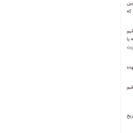
ین
که
لیم
یا
رت
وده
ظیم
یخ