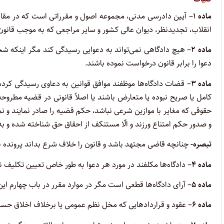
ماده ۱
– آیین دادرسی مدنی، مجموعه اصول و مقرراتی است که در مقام 
انقلاب، تجدیدنظر، دیوان عالی کشور و سایر مراجعی که به موجب قانون 
ماده ۲
– هیچ دادگاهی نمی‌تواند به دعوایی رسیدگی کند مگر اینکه شخص
دعوا را برابر قانون درخواست نموده باشند.
ماده ۳
– قضات دادگاه‌ها موظفند موافق قوانین به دعاوی رسیدگی کر
کامل یا صریح نبوده یا متعارض باشند یا اصلاً قانونی در قضیه مطروحه
حقوقی که مغایر با موازین شرعی نباشد، حکم قضیه را صادر نمایند و نم
و صدور حکم امتناع ورزند و الّا مستنکف از احقاق حق شناخته شده و 
تبصره-
چنانچه قاضی مجتهد باشد و قانون را خلاف شرع بداند پرونده
ماده ۴
– دادگاه‌ها مکلفند در مورد هر دعوا به طور خاص تعیین تکلیف نم
ماده ۵
– آرای دادگاه‌ها قطعی است مگر در موارد مقرر در باب چهارم ای
ماده ۶
– عقود و قراردادهایی که مخل نظم عمومی یا برخلاف اخلاق حسنه 