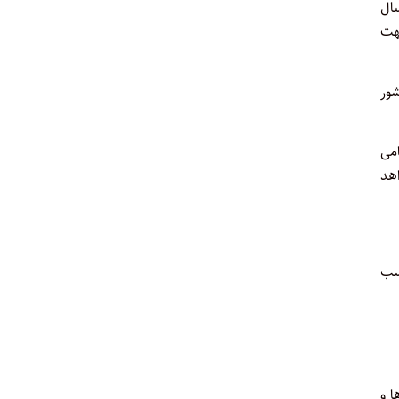
سال
جهت
ور
امی
اهد
حسب
ا و