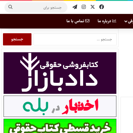
قی
درباره ما
تماس با ما