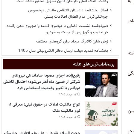
 به
وکالت، هدف اصلی طراحان قانون تسهیل محقق نشده است
ابطال بخشنامه دادستان انتظامی مالیاتی درخصوص
جرم‌تلقی‌کردن عدم انطباق اطلاعات پستی
ادر
صورتجلسه نشست قضایی با موضوع: کشته یا مجروح شدن راننده
در تعقیب و گریز پس از ایست به خودرو
زمان شارژ کالابرگ مرداد برای گروه‌های مختلف
بخشنامه تمدید مهلت ارسال دفاتر الکترونیکی سال 1405
خته
پر‌مخاطب‌ترین‌های هفته
گی
رفیع‌زاده: اجرای مصوبه ساماندهی نیروهای
شرکتی از همین ماه آغاز می‌شود/ احتمال کاهش
دریافتی با تغییر وضعیت استخدامی فرد
۱۲ مرداد ۱۴۰۵
انواع مالکیت املاک در حقوق ثبتی؛ معرفی ۱۱
ین
نوع مالکیت ملک
۱۲ مرداد ۱۴۰۵
 در
حجت السلام نقدعلی: علی رغم افزایش چشمگیر