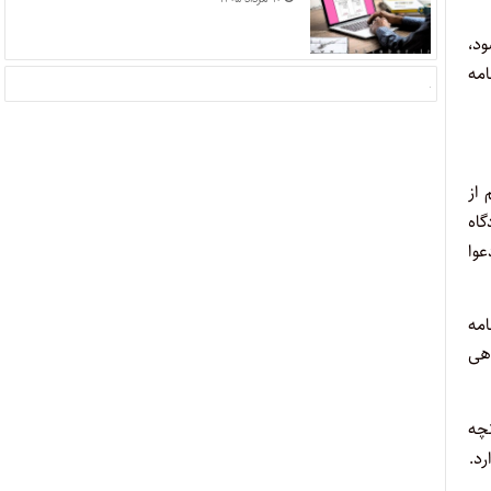
ود،
امه
 از
اه
عوا
امه
اهی
چه
رد.