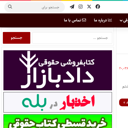
قی
درباره ما
تماس با ما
۲۰,۰۳
شتم
 »