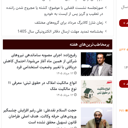
سال
صورتجلسه نشست قضایی با موضوع: کشته یا مجروح شدن راننده
در تعقیب و گریز پس از ایست به خودرو
زمان شارژ کالابرگ مرداد برای گروه‌های مختلف
 »
بخشنامه تمدید مهلت ارسال دفاتر الکترونیکی سال 1405
پر‌مخاطب‌ترین‌های هفته
۵۳۳
رفیع‌زاده: اجرای مصوبه ساماندهی نیروهای
شرکتی از همین ماه آغاز می‌شود/ احتمال کاهش
دریافتی با تغییر وضعیت استخدامی فرد
مون جذب عمومی ‌تصدی منصب قضاء ویژه طلاب سال ۱۴۰۰
۱۲ مرداد ۱۴۰۵
انواع مالکیت املاک در حقوق ثبتی؛ معرفی ۱۱
 »
نوع مالکیت ملک
۱۲ مرداد ۱۴۰۵
حجت السلام نقدعلی: علی رغم افزایش چشمگیر
۶۷۱
ورودی‌های حرفه وکالت، هدف اصلی طراحان
قانون تسهیل محقق نشده است