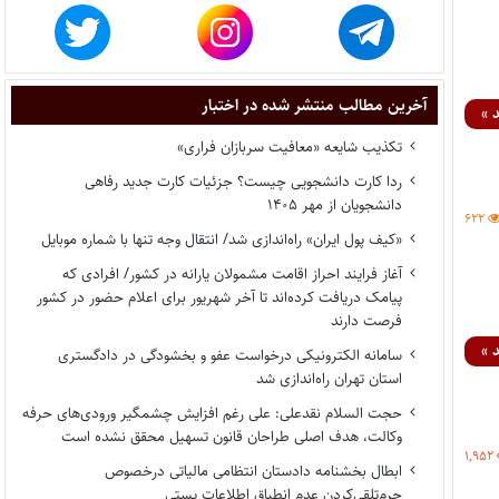
آخرین مطالب منتشر شده در اختبار
 »
تکذیب شایعه «معافیت سربازان فراری»
ردا کارت دانشجویی چیست؟ جزئیات کارت جدید رفاهی
دانشجویان از مهر ۱۴۰۵
۶۲۲
«کیف پول ایران» راه‌اندازی شد/ انتقال وجه تنها با شماره موبایل
آغاز فرایند احراز اقامت مشمولان یارانه در کشور/ افرادی که
پیامک دریافت کرده‌اند تا آخر شهریور برای اعلام حضور در کشور
فرصت دارند
 »
سامانه الکترونیکی درخواست عفو و بخشودگی در دادگستری
استان تهران راه‌اندازی شد
حجت السلام نقدعلی: علی رغم افزایش چشمگیر ورودی‌های حرفه
وکالت، هدف اصلی طراحان قانون تسهیل محقق نشده است
۱,۹۵۲
ابطال بخشنامه دادستان انتظامی مالیاتی درخصوص
جرم‌تلقی‌کردن عدم انطباق اطلاعات پستی