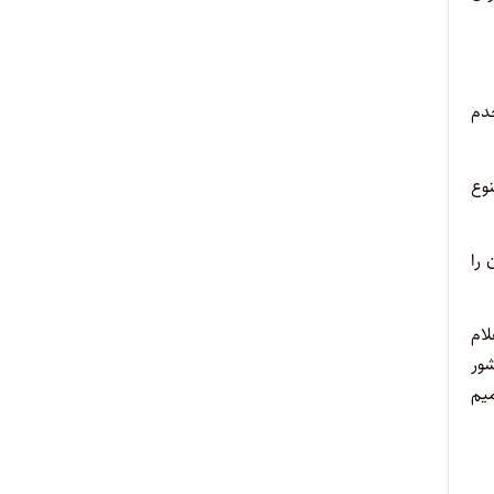
دم
وع
را
لام
شور
میم