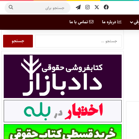
قی
درباره ما
تماس با ما