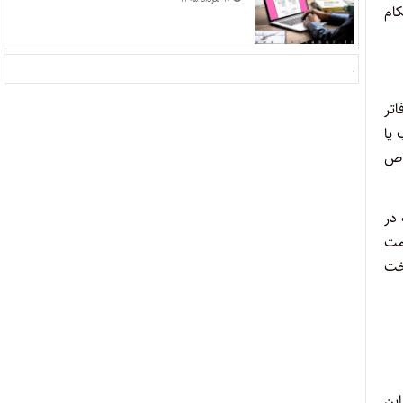
کام
اتر
یا
اص
در
مت
خت
این