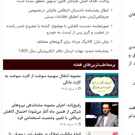
وکالت، هدف اصلی طراحان قانون تسهیل محقق نشده است
ابطال بخشنامه دادستان انتظامی مالیاتی درخصوص
ای
جرم‌تلقی‌کردن عدم انطباق اطلاعات پستی
صورتجلسه نشست قضایی با موضوع: کشته یا مجروح شدن راننده
در تعقیب و گریز پس از ایست به خودرو
زمان شارژ کالابرگ مرداد برای گروه‌های مختلف
صلاحات بعدی‌
بخشنامه تمدید مهلت ارسال دفاتر الکترونیکی سال 1405
ق و
از
پر‌مخاطب‌ترین‌های هفته
مصوبه انتقال سهمیه سوخت از کارت سوخت به
کارت بانکی
.
۷ مرداد ۱۴۰۵
رفیع‌زاده: اجرای مصوبه ساماندهی نیروهای
ند
شرکتی از همین ماه آغاز می‌شود/ احتمال کاهش
ام
دریافتی با تغییر وضعیت استخدامی فرد
۱۲ مرداد ۱۴۰۵
انواع مالکیت املاک در حقوق ثبتی؛ معرفی ۱۱