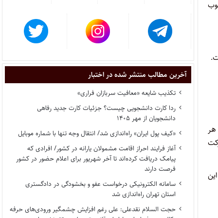
وب
ت
.
آخرین مطالب منتشر شده در اختبار
تکذیب شایعه «معافیت سربازان فراری»
ردا کارت دانشجویی چیست؟ جزئیات کارت جدید رفاهی
دانشجویان از مهر ۱۴۰۵
هر
«کیف پول ایران» راه‌اندازی شد/ انتقال وجه تنها با شماره موبایل
کت
آغاز فرایند احراز اقامت مشمولان یارانه در کشور/ افرادی که
پیامک دریافت کرده‌اند تا آخر شهریور برای اعلام حضور در کشور
فرصت دارند
سازمانها و مستخدمین مشروح در زیر از نظر استخدامی تابع مقررات خاص خود میباشند ولی این سازمانها مشمول حکم تبصره ماده ۱۱۲‌این
سامانه الکترونیکی درخواست عفو و بخشودگی در دادگستری
استان تهران راه‌اندازی شد
حجت السلام نقدعلی: علی رغم افزایش چشمگیر ورودی‌های حرفه