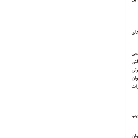
 از پست های
صی
تی
رتی
ان
رات
یب
ان